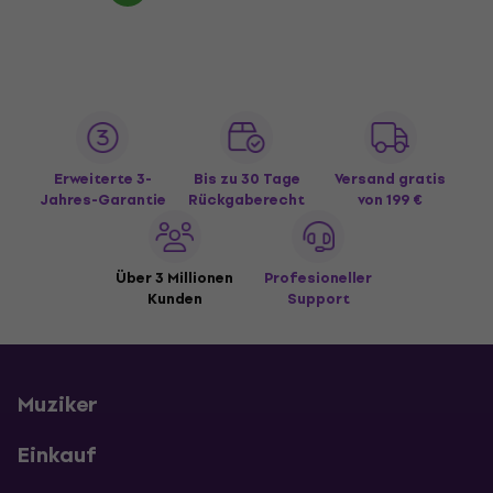
Erweiterte 3-
Bis zu 30 Tage
Versand gratis
Jahres-Garantie
Rückgaberecht
von 199 €
Über 3 Millionen
Profesioneller
Kunden
Support
Muziker
Einkauf