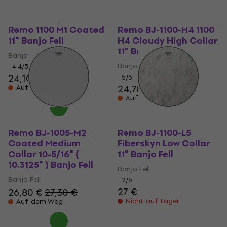
Remo 1100 M1 Coated
Remo BJ-1100-H4 1100
11" Banjo Fell
H4 Cloudy High Collar
11" Banjo Fell
Banjo Fell
Banjo Fell
4,4
/5
24,10 €
5
/5
24,70 €
Auf dem Weg
Auf dem Weg
Remo BJ-1005-M2
Remo BJ-1100-L5
Coated Medium
Fiberskyn Low Collar
Collar 10-5/16" (
11" Banjo Fell
10.3125" ) Banjo Fell
Banjo Fell
Banjo Fell
2
/5
27 €
26,80 €
27,30 €
Nicht auf Lager
Auf dem Weg