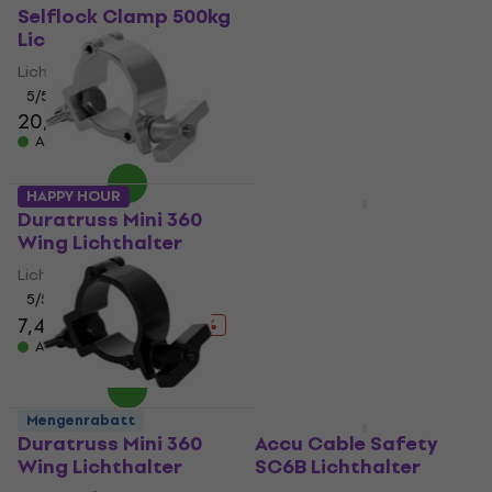
Selflock Clamp 500kg
Stainless Steel Clamp
Lichthalter
100kg Lichthalter
Lichthalter
Lichthalter
5
/5
5
/5
20,30 €
8,99 €
Auf Lager
Auf Lager
HAPPY HOUR
Mengenrabatt
Duratruss Mini 360
Duratruss PRO-
Wing Lichthalter
Studio-Clamp Easy
250kg Lichthalter
Lichthalter
Lichthalter
5
/5
7,49 €
8,89 €
26,90 €
- 16 %
Auf Lager
Auf Lager
Mengenrabatt
HAPPY HOUR
Duratruss Mini 360
Accu Cable Safety
Wing Lichthalter
SC6B Lichthalter