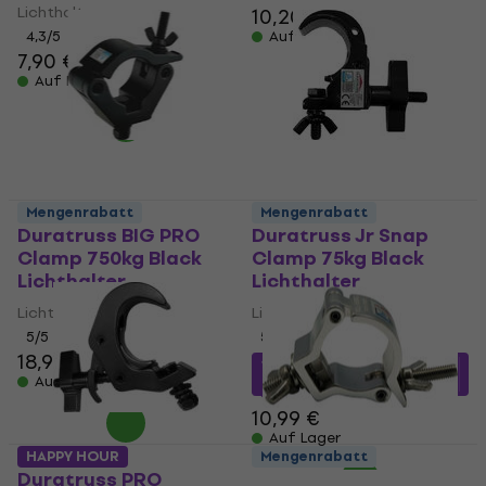
Lichthalter
10,20 €
4,3
/5
Auf Lager
7,90 €
Auf Lager
Mengenrabatt
Mengenrabatt
Duratruss BIG PRO
Duratruss Jr Snap
Clamp 750kg Black
Clamp 75kg Black
Lichthalter
Lichthalter
Lichthalter
Lichthalter
5
/5
5
/5
18,90 €
10 €
mit dem Code
Auf Lager
MUZMUZ-5
10,99 €
Auf Lager
HAPPY HOUR
Mengenrabatt
Duratruss PRO
Duratruss BIG Jr.