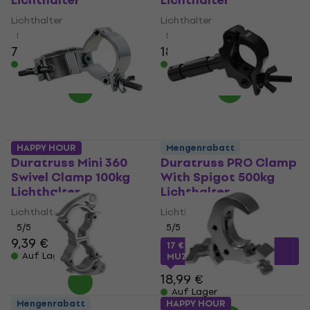
Lichthalter
Lichthalter
Lichthalter
Lichthalter
5
/5
5
/5
7,90 €
7,99 €
18,40 €
18,90 €
Auf Lager
Auf Lager
HAPPY HOUR
Mengenrabatt
Duratruss Mini 360
Duratruss PRO Clamp
Swivel Clamp 100kg
With Spigot 500kg
Lichthalter
Lichthalter
Lichthalter
Lichthalter
5
/5
5
/5
9,39 €
17 €
mit dem Code
Auf Lager
MUZMUZ-10
18,99 €
Auf Lager
Mengenrabatt
HAPPY HOUR