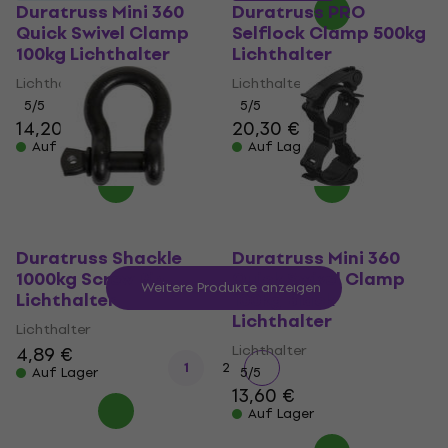
Duratruss Mini 360
Duratruss PRO
Quick Swivel Clamp
Selflock Clamp 500kg
100kg Lichthalter
Lichthalter
Lichthalter
Lichthalter
5
/5
5
/5
14,20 €
20,30 €
Auf Lager
Auf Lager
Duratruss Shackle
Duratruss Mini 360
1000kg Screw Pin
Quick Swivel Clamp
Weitere Produkte anzeigen
Lichthalter
100kg Black
Lichthalter
Lichthalter
Lichthalter
4,89 €
1
2
Auf Lager
5
/5
13,60 €
Auf Lager