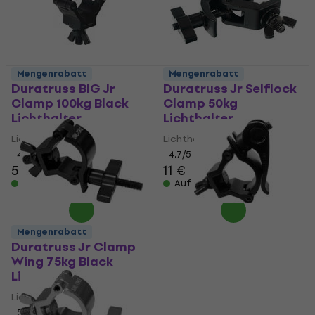
Mengenrabatt
Mengenrabatt
Duratruss BIG Jr
Duratruss Jr Selflock
Clamp 100kg Black
Clamp 50kg
Lichthalter
Lichthalter
Lichthalter
Lichthalter
4,9
/5
4,7
/5
5,29 €
11 €
Auf Lager
Auf Lager
Mengenrabatt
Duratruss Jr Clamp
Duratruss Jr Clamp
Wing 75kg Black
Quick 75kg Black
Lichthalter
Lichthalter
Lichthalter
Lichthalter
5
/5
5
/5