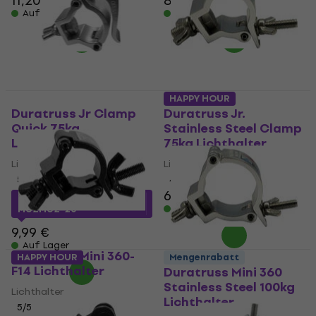
11,20 €
8,09 €
Auf Lager
Auf Lager
HAPPY HOUR
Duratruss Jr Clamp
Duratruss Jr.
Quick 75kg
Stainless Steel Clamp
Lichthalter
75kg Lichthalter
Lichthalter
Lichthalter
5
/5
4,9
/5
6,20 €
7,50 €
mit dem Code
Auf Lager
MUZMUZ-20
9,99 €
Auf Lager
Duratruss Mini 360-
HAPPY HOUR
Mengenrabatt
F14 Lichthalter
Duratruss Mini 360
Stainless Steel 100kg
Lichthalter
Lichthalter
5
/5