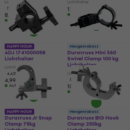
Lichthalter
Lichthalter
12,20 €
5
/5
8,09 €
Auf Lager
Auf Lager
HAPPY HOUR
Mengenrabatt
ADJ 1741000058
Duratruss Mini 360
Lichthalter
Swivel Clamp 100 kg
Lichthalter
Lichthalter
Lichthalter
4,4
/5
4,99 €
5
/5
10,10 €
11,20 €
Auf Lager
Auf Lager
HAPPY HOUR
Mengenrabatt
Duratruss Jr Snap
Duratruss BIG Hook
Clamp 75kg
Clamp 250kg