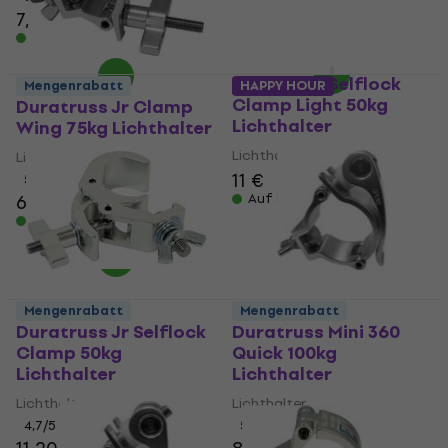
7,49 €
7,90 €
Auf Lager
Auf Lager
Duratruss Selflock
Mengenrabatt
HAPPY HOUR
Clamp Light 50kg
Duratruss Jr Clamp
Lichthalter
Wing 75kg Lichthalter
Lichthalter
Lichthalter
11 €
5
/5
6,70 €
Auf Lager
Auf Lager
Mengenrabatt
Mengenrabatt
Duratruss Jr Selflock
Duratruss Mini 360
Clamp 50kg
Quick 100kg
Lichthalter
Lichthalter
Lichthalter
Lichthalter
4,7
/5
5
/5