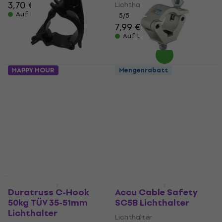
3,70 €
Lichthalter
Auf Lager
5
/5
7,99 €
Auf Lager
HAPPY HOUR
Mengenrabatt
Duratruss Mini 360
Duratruss BIG PRO
Quick 100kg
Clamp 750kg
Lichthalter
Lichthalter
Lichthalter
Lichthalter
5
/5
5
/5
8,39 €
18,50 €
Auf Lager
Auf Lager
Mengenrabatt
Mengenrabatt
Duratruss C-Hook
Accu Cable Safety
50kg TÜV 35-51mm
SC5B Lichthalter
Lichthalter
Lichthalter