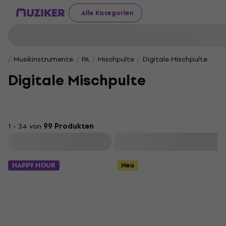
Alle Kategorien
Musikinstrumente
PA
Mischpulte
Di­gi­ta­le Misch­pul­te
Di­gi­ta­le Misch­pul­te
1 - 34 von
99 Produkten
Filtern
HAPPY HOUR
Neu