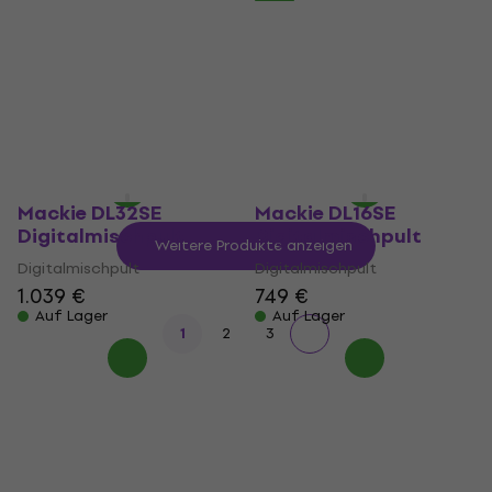
64S Digitalmischpult
Digitalmischpult
Digitalmischpult
Digitalmischpult
3.216,51 €
mit dem Code
2.229 €
mit dem Code
MUZMUZ-20
MUZMUZ-5
4.239 €
2.399 €
Auf Lager
Auf Lager
Mackie DL32SE
Mackie DL16SE
Digitalmischpult
Digitalmischpult
Weitere Produkte anzeigen
Digitalmischpult
Digitalmischpult
1.039 €
749 €
Auf Lager
Auf Lager
1
2
3