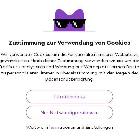
39 €
44 €
Auf Lager
Gator Frameworks
GFWSPKSTMNDSK Stände
 DS5 Ständer für
Studiomonitore
tore
Zustimmung zur Verwendung von Cookies
Ständer für Studiomonitore
udiomonitore
Wir verwenden Cookies, um die Funktionalität unserer Website zu
4,8
/5
gewährleisten. Nach deiner Zustimmung verwenden wir sie, um de
85 €
Traffic zu analysieren und Werbung auf Werbeplattformen Dritte
Auf Lager
zu personalisieren, immer in Übereinstimmung mit den Regeln der
Datenschutzerklärung
.
IsoAcoustics ISO-130 St
Mengenrabatt
für Studiomonitore
 3102 TM Ständer
Ich stimme zu
monitore
Ständer für Studiomonitore
4,9
/5
udiomonitore
Nur Notwendige zulassen
103 €
Auf Lager
Weitere Informationen und Einstellungen