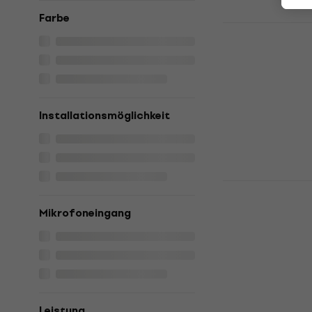
Farbe
Konig & Me
für Studio
Ständer für St
4,8
/5
60 €
mit dem 
Installationsmöglichkeit
63,90 €
Auf Lager
Gravity SP 
Studiomoni
Mikrofoneingang
Ständer für St
4,8
/5
48 €
Auf Lager
Leistung