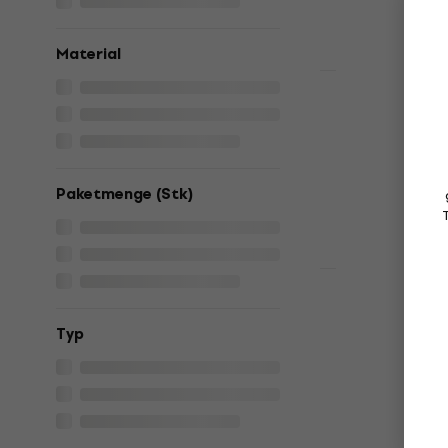
Auf Lager
Material
Mengenrabatt
Fluid Audio
Studiomoni
Ständer für St
4,7
/5
Paketmenge (Stk)
43 €
Auf Lager
Gravity SP
für Studio
Typ
Ständer für St
5
/5
67,90 €
Auf Lager