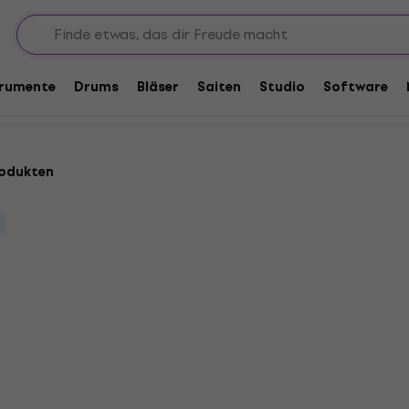
für Studiomonitore
itore
trumente
Drums
Bläser
Saiten
Studio
Software
rodukten
Revoltage MSP2025 Stä
Mengenrabatt