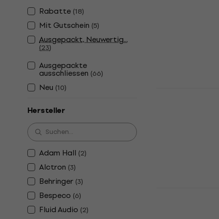
Soundking 
Rabatte
(
18
)
Studiomoni
Mit Gutschein
(
5
)
Ständer für St
Ausgepackt, Neuwertig...
4,7
/5
(
23
)
33,90 €
Ausgepackte
Auf Lager
ausschliessen
(
66
)
Neu
(
10
)
Behringer 
Studiomoni
Hersteller
Ständer für St
4,3
/5
71,30 €
Auf Lager
Adam Hall
(
2
)
Alctron
(
3
)
Behringer
(
3
)
Soundking 
Bespeco
(
6
)
Studiomoni
Fluid Audio
(
2
)
Ständer für St