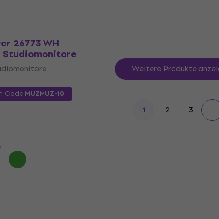
yer 26773 WH
r Studiomonitore
udiomonitore
Weitere Produkte anzei
m Code
MUZMUZ-10
2
3
1