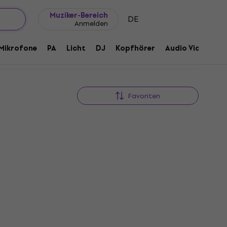
Geschenkideen
FAQ
Muziker Blog
Muziker-Bereich
DE
Anmelden
Mikrofone
PA
Licht
DJ
Kopfhörer
Audio Video
Z
Favoriten
Mengenrabatt
nder