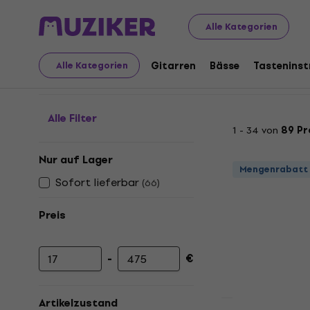
Musikinstrumente
Studio
Studio Monitore
Ständer 
Alle Kategorien
Ständer für Studiomon
Gitarren
Bässe
Tastenins
Alle Kategorien
Alle Filter
1 - 34 von
89 P
Nur auf Lager
Mengenrabatt
Sofort lieferbar
(
66
)
Preis
-
€
Mindestpreis
Höchstpreis
Artikelzustand