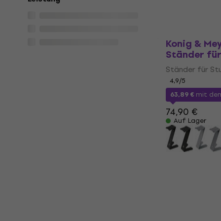
Konig & Me
Ständer fü
Ständer für St
4,9
/5
63,89 €
mit de
74,90 €
Auf Lager