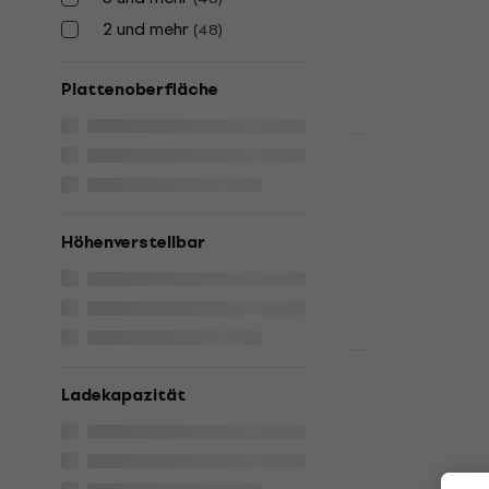
Ständer für St
2 und mehr
(
48
)
4
/5
66,60 €
Auf Lager
Plattenoberfläche
Neu
Kanto ST34
Studiomoni
Ständer für St
Höhenverstellbar
113 €
Auf Lager
HAPPY HOUR
Kanto SE2 B
Ladekapazität
Studiomoni
Ständer für St
46,30 €