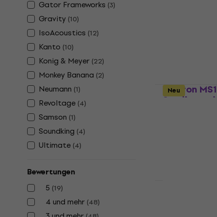
Gator Frameworks
(
3
)
5
/5
Gravity
(
10
)
17,90 €
Auf Lager
IsoAcoustics
(
12
)
Kanto
(
10
)
Konig & Meyer
(
22
)
Monkey Banana
(
2
)
Alctron MS1
Neumann
(
1
)
Neu
Studiomoni
Revoltage
(
4
)
Ständer für St
Samson
(
1
)
4,8
/5
Soundking
(
4
)
69,90 €
Ultimate
(
4
)
Auf Lager
Bewertungen
Neu
5
(
19
)
Kanto SP9 
4 und mehr
(
48
)
Studiomoni
3 und mehr
(
48
)