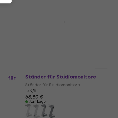
 für
Konig & Meyer 26778 Ständer
für Studiomonitore
Ständer für Studiomonitore
4,5
/5
85 €
Auf Lager
Konig & Meyer 26773 BK
Ständer für Studiomonitore
er für
Ständer für Studiomonitore
4,9
/5
68,80 €
Auf Lager