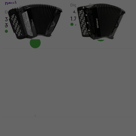
neu)
Digital Akkordeon
Digital Akkordeon
4,6
/5
1.779 €
3.149 €
3.479 €
Auf Lager
- 9 %
Auf Lager
Nur ausgepackt
Roland FR-8xb Digital
Roland FR-4xb Digital
Akkordeon Black (Wie
Akkordeon Black (Wie
neu)
neu)
Digital Akkordeon
Digital Akkordeon
4.809 €
3.669 €
5.259 €
3.899 €
- 9 %
- 6 %
Auf Lager
Auf Lager
Roland FR-1x Red Bag
SET Digital Akkordeon
Korg FISA Suprema-P
Red
Digital Akkordeon