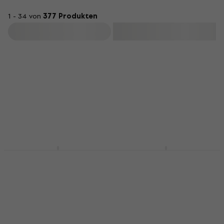
1 - 34 von
377 Produkten
Filtern
Cascha HH 2027
Cascha HH 3956
Premium Natural
Brown Sopran Ukulele
Sopran Ukulele
Sopran Ukulele
Sopran Ukulele
4,7
/5
49 €
4,7
/5
69 €
Auf Lager
Auf Lager