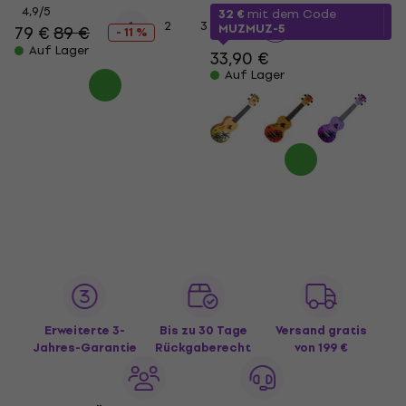
4,9
/5
32 €
mit dem Code
...
1
2
3
12
MUZMUZ-5
79 €
89 €
- 11 %
Auf Lager
33,90 €
Auf Lager
Erweiterte 3-
Bis zu 30 Tage
Versand gratis
Jahres-Garantie
Rückgaberecht
von 199 €