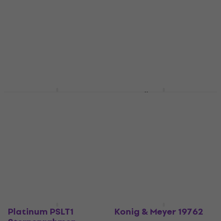
Sternenrahmen
Halter
Halter für Smartphone oder
Halter für Smartphone oder
Tablet
Tablet
5
/5
5
/5
49,10 €
48 €
mit dem Code
Auf Lager
MUZMUZ-5
51 €
Auf Lager
Gravity GMATRAY1
Gravity MA T TH 02
Halter
Halter
Halter für Smartphone oder
Halter für Smartphone oder
Tablet
Tablet
29 €
4,6
/5
23 €
Auf Lager
Auf Lager
Platinum PSLT1
Konig & Meyer 19762