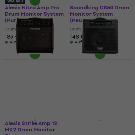
Wie neu
Wie neu
Alesis Nitro Amp Pro
Soundking DS50 Drum
Drum Monitor System
Monitor System
(Nur ausgepackt)
(Neuwertig)
Drum Monitor System
Drum Monitor System
183 €
148 €
154 €
Auf Lager
Auf Lager
Nux PA-50 Drum
Laney DH40 Drum
Monitor System (Wie
Monitor System (Wie
neu)
neu)
Drum Monitor System
Drum Monitor System
232 €
166 €
170 €
Auf Lager
Auf Lager
Alesis Strike Amp 12
MK2 Drum Monitor