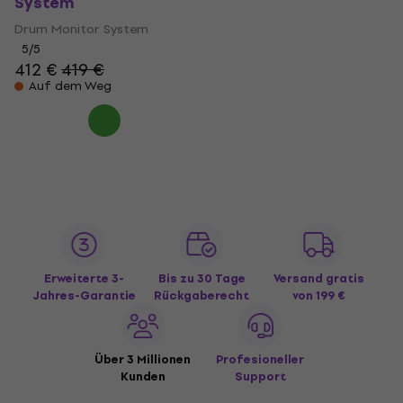
System
Drum Monitor System
5
/5
412 €
419 €
Auf dem Weg
Erweiterte 3-
Bis zu 30 Tage
Versand gratis
Jahres-Garantie
Rückgaberecht
von 199 €
Über 3 Millionen
Profesioneller
Kunden
Support