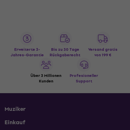
Erweiterte 3-
Bis zu 30 Tage
Versand gratis
Jahres-Garantie
Rückgaberecht
von 199 €
Über 3 Millionen
Profesioneller
Kunden
Support
Muziker
Einkauf