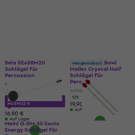
Percussion
Schlägel für Percussion
Schlägel für Percussion
4,8
/5
23,90 €
3
/5
19,90 €
Auf Lager
Auf Lager
Sela SEASBM20
Sela Crystal Bowl
Mengenrabatt
Schlägel für
Mallet Crystal Half
Percussion
Schlägel für
Percussion
Schlägel für Percussion
Schlägel für Percussion
5
/5
5
/5
15,89 €
mit dem Code
19,90 €
MUZMUZ-5
Auf Lager
16,90 €
Auf Lager
Meinl G-RM-30 Sonic
Energy Schlägel für
Vic Firth M2 Schlägel