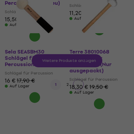
Percussion (Wie neu)
Schlägel für Percussion
Schlägel für Percussion
11,20 €
13 €
15,50 €
15,80 €
Auf Lager
Auf Lager
Sela SEASBM30
Terre 38010068
Schlägel für
Schlägel für
Weitere Produkte anzeigen
Percussion (Wie neu)
Percussion (Nur
ausgepackt)
Schlägel für Percussion
Schlägel für Percussion
16 €
17,90 €
1
2
18,30 €
19,50 €
Auf Lager
Auf Lager