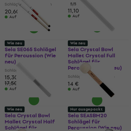
Schlägel für Percussion
5
/5
11,10 €
20,60 €
21 €
Auf Lager
Auf Lager
Wie neu
Wie neu
Sela SE065 Schlägel
Sela Crystal Bowl
für Percussion (Wie
Mallet Crystal Full
neu)
Schlägel für
Percussion (Wie neu)
Schlägel für Percussion
15,30 €
Schlägel für Percussion
17,50 €
14 €
- 13 %
Auf Lager
Auf Lager
Wie neu
Nur ausgepackt
Sela Crystal Bowl
Sela SEASBM20
Mallet Crystal Half
Schlägel für
Schlägel für
Percussion (Wie neu)