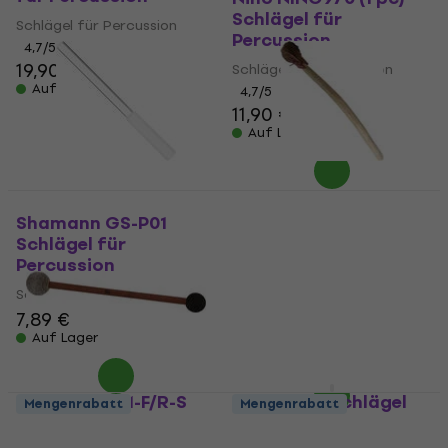
Schlägel für
Schlägel für Percussion
Percussion
4,7
/5
19,90 €
Schlägel für Percussion
Auf Lager
4,7
/5
11,90 €
Auf Lager
Shamann GS-P01
Terre 38000093
Schlägel für
Schlägel für
Percussion
Percussion
Schlägel für Percussion
Schlägel für Percussion
7,89 €
5
/5
9,89 €
Auf Lager
Auf Lager
Meinl SB-PDM-F/R-S
Sela SE035 Schlägel
Mengenrabatt
Mengenrabatt
Sonic Energy Schlägel
für Percussion
für Percussion