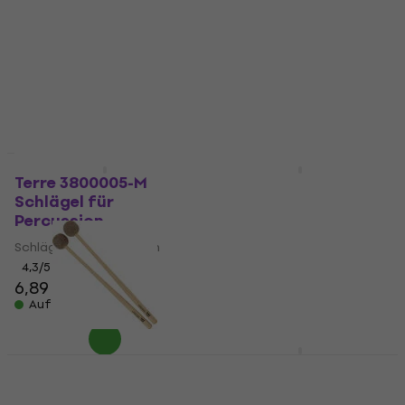
Schlägel für Percussion
Schlägel für Percussion
4,7
/5
18,90 €
4,7
/5
11,50 €
Auf Lager
Auf Lager
HAPPY HOUR
Terre 3800005-M
Nino NINO971 Schlägel
Schlägel für
für Percussion
Percussion
Schlägel für Percussion
Schlägel für Percussion
4,5
/5
11,50 €
12,40 €
4,3
/5
6,89 €
Auf Lager
Auf Lager
Sela Crystal Bowl
Mallet Crystal Full
Meinl MPM1 Schlägel
Schlägel für
für Percussion