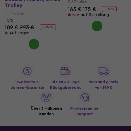
DJ Trolley
Trolley
165 €
175 €
- 6 %
DJ Trolley
Nur auf Bestellung
5
/5
189 €
223 €
- 15 %
Auf Lager
Erweiterte 3-
Bis zu 30 Tage
Versand gratis
Jahres-Garantie
Rückgaberecht
von 199 €
Über 3 Millionen
Profesioneller
Kunden
Support