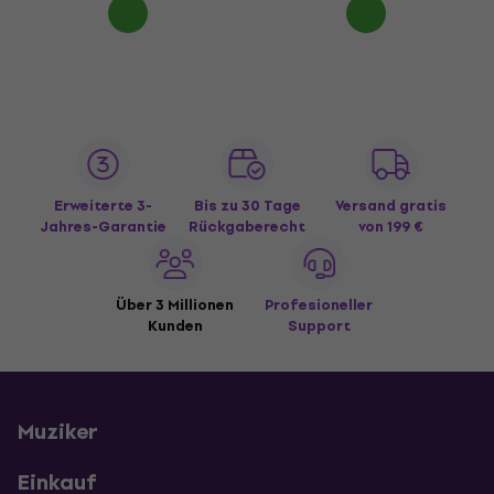
Erweiterte 3-
Bis zu 30 Tage
Versand gratis
Jahres-Garantie
Rückgaberecht
von 199 €
Über 3 Millionen
Profesioneller
Kunden
Support
Muziker
Einkauf