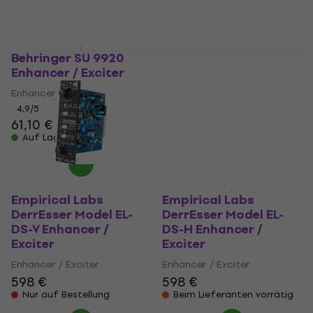
Behringer SU 9920
Enhancer / Exciter
Behringer SU 9920
Enhancer / Exciter
Enhancer / Exciter
(Wie neu)
4,9
/5
61,10 €
Enhancer / Exciter
Auf Lager
60,40 €
Auf Lager
Empirical Labs
Empirical Labs
DerrEsser Model EL-
DerrEsser Model EL-
DS-V Enhancer /
DS-H Enhancer /
Exciter
Exciter
Enhancer / Exciter
Enhancer / Exciter
598 €
598 €
Nur auf Bestellung
Beim Lieferanten vorrätig