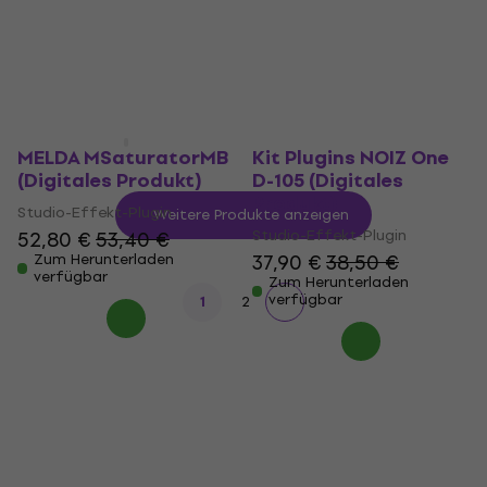
Studio-Effekt-Plugin
59 €
125 €
Zum Herunterladen
verfügbar
Zum Herunterladen
verfügbar
MELDA MSaturatorMB
Kit Plugins NOIZ One
(Digitales Produkt)
D-105 (Digitales
Produkt)
Studio-Effekt-Plugin
Weitere Produkte anzeigen
Studio-Effekt-Plugin
52,80 €
53,40 €
37,90 €
38,50 €
Zum Herunterladen
verfügbar
Zum Herunterladen
verfügbar
1
2