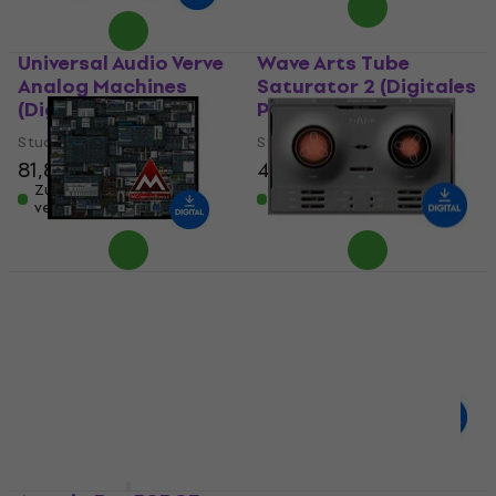
Universal Audio Verve
Wave Arts Tube
Analog Machines
Saturator 2 (Digitales
(Digitales Produkt)
Produkt)
Studio-Effekt-Plugin
Studio-Effekt-Plugin
81,80 €
46,80 €
Zum Herunterladen
Zum Herunterladen
verfügbar
verfügbar
MELDA
Baby Audio TAIP
MCompleteBundle
(Digitales Produkt)
(Digitales Produkt)
Studio-Effekt-Plugin
Studio-Effekt-Plugin
83,40 €
2.179 €
Zum Herunterladen
verfügbar
Zum Herunterladen
verfügbar