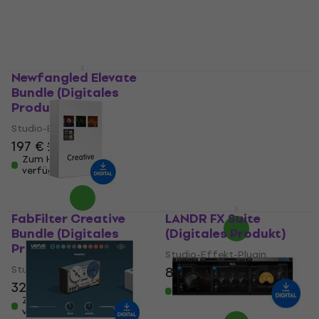
Newfangled Elevate
Bundle (Digitales
PSP Audioware
Produkt)
Saturator (Digitales
Produkt)
Studio-Effekt-Plugin
197 €
200 €
Studio-Effekt-Plugin
Zum Herunterladen
5
/5
verfügbar
91,20 €
Zum Herunterladen
verfügbar
FabFilter Creative
LANDR FX Suite
Bundle (Digitales
(Digitales Produkt)
Produkt)
Studio-Effekt-Plugin
Studio-Effekt-Plugin
88,20 €
327 €
332 €
Zum Herunterladen
verfügbar
Zum Herunterladen
verfügbar