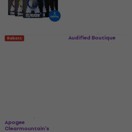
Audified Boutique
Rabatt
Studio Bundle
Audified ToneKnob
(Digitales Produkt)
Saturator (Digitales
Produkt)
Studio-Effekt-Plugin
Studio-Effekt-Plugin
126,03 €
mit dem Code
26,90 €
28,30 €
MUZMUZ-35
Zum Herunterladen
209 €
verfügbar
Zum Herunterladen
verfügbar
SoundToys
Decapitator 5
Apogee
(Digitales Produkt)
Clearmountain's