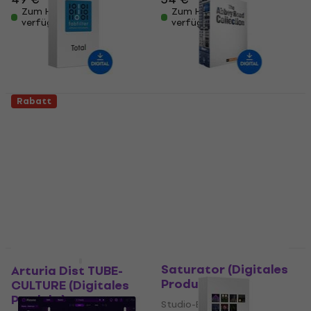
Zum Herunterladen
Zum Herunterladen
verfügbar
verfügbar
Rabatt
FabFilter Total Bundle
Waves Abbey Road
(Digitales Produkt)
Collection (Digitales
Produkt)
Studio-Effekt-Plugin
Studio-Effekt-Plugin
5
/5
869 €
881 €
220 €
Zum Herunterladen
Zum Herunterladen
verfügbar
verfügbar
Waves Abbey Road
HAPPY HOUR
Saturator (Digitales
Arturia Dist TUBE-
Produkt)
CULTURE (Digitales
Produkt)
Studio-Effekt-Plugin