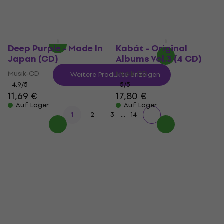
4,9
/5
Musik-CD
23,30 €
5
/5
Auf Lager
53,20 €
57,50 €
Auf Lager
Deep Purple - Made In
Kabát - Original
Japan (CD)
Albums Vol.3 (4 CD)
Musik-CD
Musik-CD
Weitere Produkte anzeigen
4,9
/5
5
/5
11,69 €
17,80 €
Auf Lager
Auf Lager
...
1
2
3
14