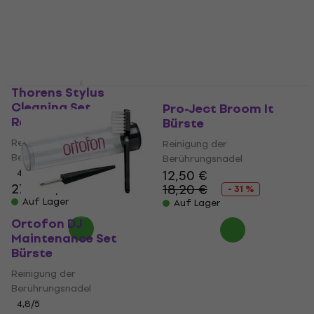
12 €
5
/5
12,30 €
Auf Lager
Auf Lager
Thorens Stylus
Cleaning Set
Pro-Ject Broom It
Reinigungsset
Bürste
Reinigung der
Reinigung der
Berührungsnadel
Berührungsnadel
4,3
/5
12,50 €
27 €
27,99 €
18,20 €
- 31 %
Auf Lager
Auf Lager
Ortofon DJ
Maintenance Set
Bürste
Reinigung der
Berührungsnadel
4,8
/5