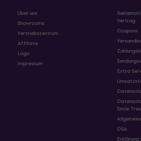
Über uns
Reklamati
Vertrag
Showrooms
Coupons
Vertriebszentrum
Versandko
Affiliate
Zahlungsb
Logo
Sendungsv
Impressum
Extra Ser
Umsatzste
Datenschu
Datenschu
Smile Tr
Allgemein
DSA
Erklärung 