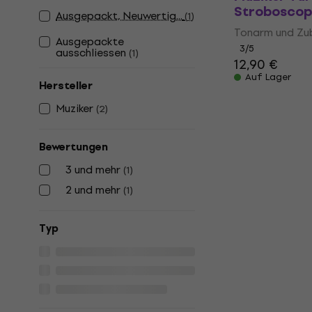
Stroboscop
Ausgepackt, Neuwertig...
(
1
)
Tonarm und Zu
Ausgepackte
3
/5
ausschliessen
(
1
)
12,90 €
Auf Lager
Hersteller
Muziker
(
2
)
Bewertungen
3 und mehr
(
1
)
2 und mehr
(
1
)
Typ