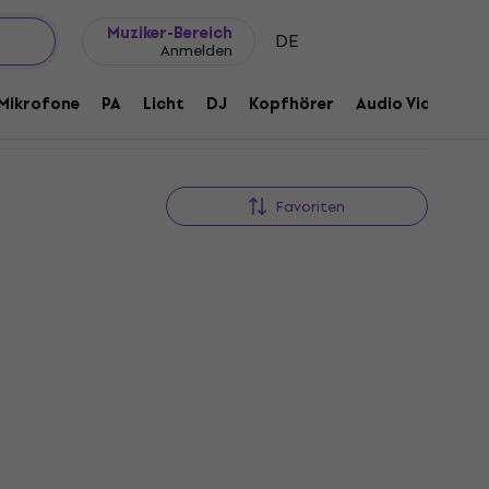
Geschenkideen
FAQ
Muziker Blog
Muziker-Bereich
DE
Anmelden
Mikrofone
PA
Licht
DJ
Kopfhörer
Audio Video
Z
Favoriten