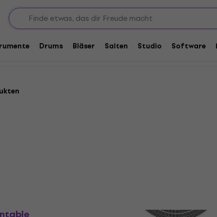
pieler
Tonarme und Zubehör für Tonarme
für Tonarme
trumente
Drums
Bläser
Saiten
Studio
Software
ukten
Wie neu
ntable