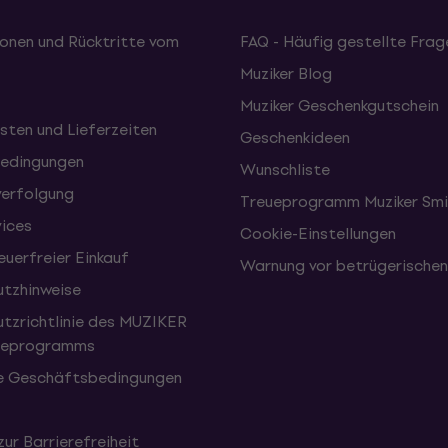
onen und Rücktritte vom
FAQ - Häufig gestellte Frag
Muziker Blog
Muziker Geschenkgutschein
sten und Lieferzeiten
Geschenkideen
edingungen
Wunschliste
erfolgung
Treueprogramm Muziker Smi
vices
Cookie-Einstellungen
uerfreier Einkauf
Warnung vor betrügerische
tzhinweise
tzrichtlinie des MUZIKER
eueprogramms
e Geschäftsbedingungen
zur Barrierefreiheit