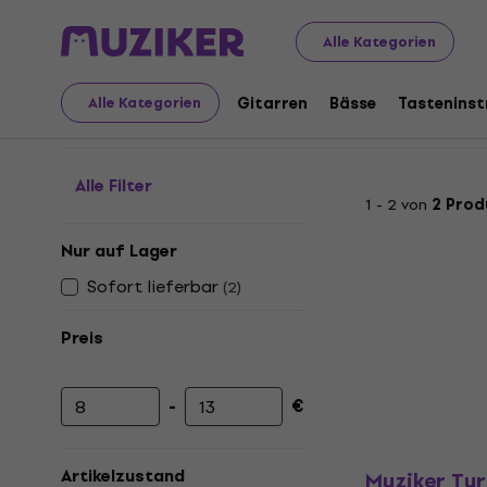
Audio Video Tech
Plattenspieler
Zubehör für Plattens
Alle Kategorien
Tonarme und Zubehör 
Gitarren
Bässe
Tastenins
Alle Kategorien
Alle Filter
1 - 2 von
2 Prod
Nur auf Lager
Sofort lieferbar
(
2
)
Preis
-
€
Mindestpreis
Höchstpreis
Artikelzustand
Muziker Tur