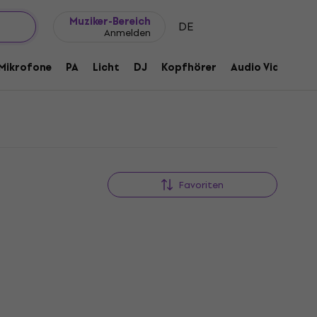
Geschenkideen
FAQ
Muziker Blog
Muziker-Bereich
DE
Anmelden
Mikrofone
PA
Licht
DJ
Kopfhörer
Audio Video
Z
Favoriten