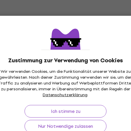
Zustimmung zur Verwendung von Cookies
Wir verwenden Cookies, um die Funktionalität unserer Website zu
gewährleisten. Nach deiner Zustimmung verwenden wir sie, um de
ückgaberecht
Versand gratis
von 199 €
Über 3 M
Traffic zu analysieren und Werbung auf Werbeplattformen Dritte
zu personalisieren, immer in Übereinstimmung mit den Regeln der
Datenschutzerklärung
.
Ich stimme zu
f
Nützliches
Nur Notwendige zulassen