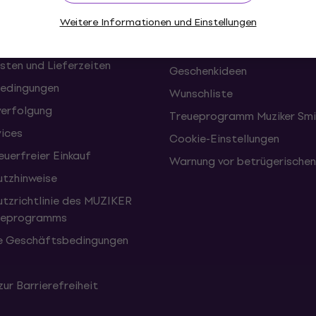
onen und Rücktritte vom
FAQ - Häufig gestellte Frag
Weitere Informationen und Einstellungen
Muziker Blog
Muziker Geschenkgutschein
sten und Lieferzeiten
Geschenkideen
edingungen
Wunschliste
erfolgung
Treueprogramm Muziker Smi
vices
Cookie-Einstellungen
uerfreier Einkauf
Warnung vor betrügerische
tzhinweise
tzrichtlinie des MUZIKER
eueprogramms
e Geschäftsbedingungen
zur Barrierefreiheit