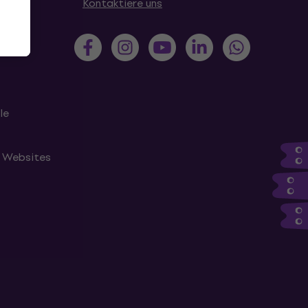
en
Kontaktiere uns
le
n Websites