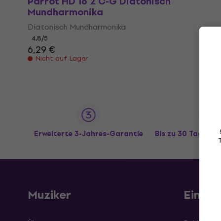
Parrot HD 16 2 C-G Diatonisch
Mundharmonika
Diatonisch Mundharmonika
4,8
/5
6,29 €
Nicht auf Lager
Erweiterte 3-Jahres-Garantie
Bis zu 30 Tage R
Muziker
Einkau