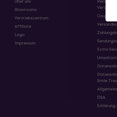
Über uns
Reklamati
Vertrag
Showrooms
Coupons
Vertriebszentrum
Versandko
Affiliate
Zahlungsb
Logo
Sendungsv
Impressum
Extra Ser
Umsatzste
Datenschu
Datenschu
Smile Tr
Allgemein
DSA
Erklärung 