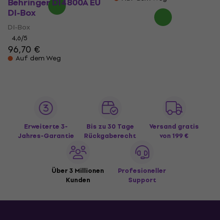
Behringer DI4800A EU
DI-Box
DI-Box
4,6
/5
96,70 €
Auf dem Weg
Erweiterte 3-
Bis zu 30 Tage
Versand gratis
Jahres-Garantie
Rückgaberecht
von 199 €
Über 3 Millionen
Profesioneller
Kunden
Support