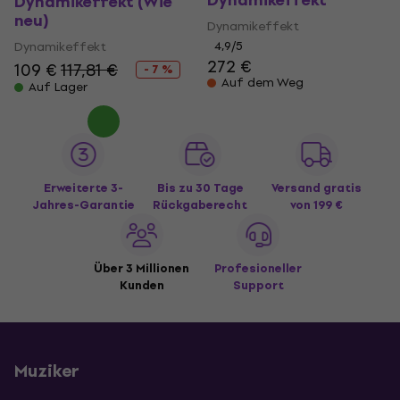
Dynamikeffekt
Dynamikeffekt (Wie
neu)
Dynamikeffekt
Dynamikeffekt
4,9
/5
272 €
109 €
117,81 €
- 7 %
Auf dem Weg
Auf Lager
Erweiterte 3-
Bis zu 30 Tage
Versand gratis
Jahres-Garantie
Rückgaberecht
von 199 €
Über 3 Millionen
Profesioneller
Kunden
Support
Muziker