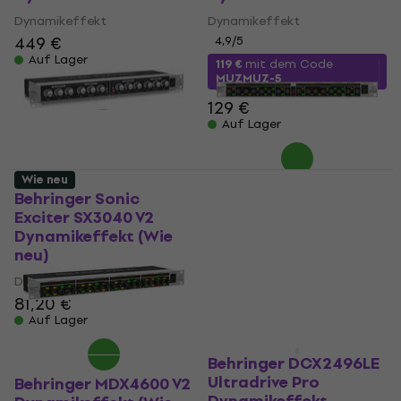
Dynamikeffekt
Dynamikeffekt
449 €
4,9
/5
Auf Lager
119 €
mit dem Code
MUZMUZ-5
129 €
Auf Lager
Wie neu
Behringer Sonic
Behringer MDX2600 V2
Exciter SX3040 V2
Dynamikeffekt (Wie
Dynamikeffekt (Wie
neu)
neu)
Dynamikeffekt
Dynamikeffekt
110 €
81,20 €
Auf Lager
Auf Lager
Behringer DCX2496LE
Ultradrive Pro
Behringer MDX4600 V2