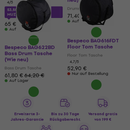
neu)
4
/5
Drummer Sitz
53,50 €
mit dem Code
MUZMUZ-15
71,40 €
73,90 €
Auf Lager
65 €
Auf Lager
Bespeco BAG616FDT
Floor Tom Tasche
Bespeco BAG622BD
Bass Drum Tasche
Floor Tom Tasche
(Wie neu)
4,7
/5
52,90 €
Bass Drum Tasche
Nur auf Bestellung
61,80 €
64,20 €
Auf Lager
Erweiterte 3-
Bis zu 30 Tage
Versand gratis
Jahres-Garantie
Rückgaberecht
von 199 €