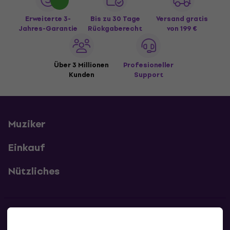
Erweiterte 3-
Bis zu 30 Tage
Versand gratis
Jahres-Garantie
Rückgaberecht
von 199 €
Über 3 Millionen
Profesioneller
Kunden
Support
Muziker
Einkauf
Nützliches
Kontakte