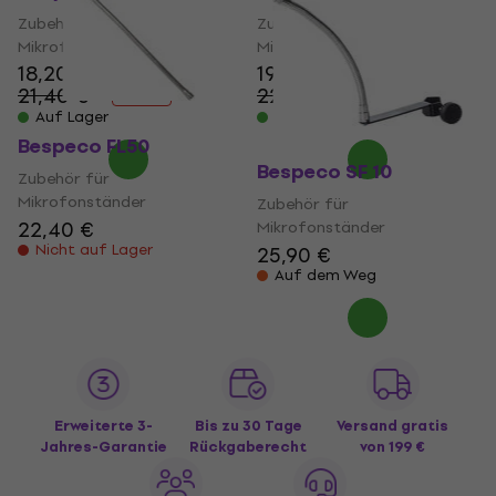
Zubehör für
Zubehör für
Mikrofonständer
Mikrofonständer
18,20 €
19,80 €
21,40 €
22,80 €
- 15 %
- 13 %
Auf Lager
Auf Lager
Bespeco FL50
Bespeco SF 10
Zubehör für
Mikrofonständer
Zubehör für
22,40 €
Mikrofonständer
Nicht auf Lager
25,90 €
Auf dem Weg
Erweiterte 3-
Bis zu 30 Tage
Versand gratis
Jahres-Garantie
Rückgaberecht
von 199 €