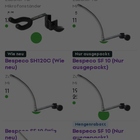
Mikrofonständer
Mikrofonständer
5
/5
5
/5
13,80 €
14,20 €
11,10 €
Auf Lager
Auf Lager
Wie neu
Nur ausgepackt
Bespeco SH120C (Wie
Bespeco SF 10 (Nur
neu)
ausgepackt)
Zubehör für
Zubehör für
Mikrofonständer
Mikrofonständer
19,80 €
11,80 €
13,30 €
22,80 €
Auf Lager
- 13 %
Auf Lager
Mengenrabatt
Bespeco SF 10 (Wie
Bespeco SF 10 (Nur
neu)
ausgepackt)