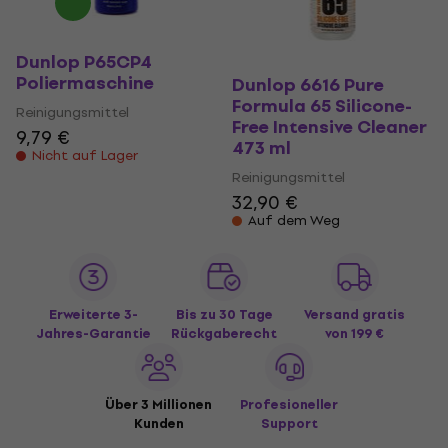
Dunlop P65CP4
Poliermaschine
Dunlop 6616 Pure
Formula 65 Silicone-
Reinigungsmittel
Free Intensive Cleaner
9,79 €
473 ml
Nicht auf Lager
Reinigungsmittel
32,90 €
Auf dem Weg
Erweiterte 3-
Bis zu 30 Tage
Versand gratis
Jahres-Garantie
Rückgaberecht
von 199 €
Über 3 Millionen
Profesioneller
Kunden
Support