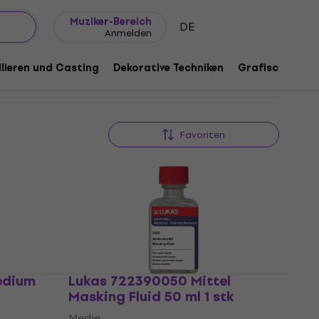
Geschenkideen
FAQ
Muziker Blog
Muziker-Bereich
DE
Anmelden
lieren und Casting
Dekorative Techniken
Grafische Tech
Favoriten
edium
Lukas 722390050 Mittel
Masking Fluid 50 ml 1 stk
Medie