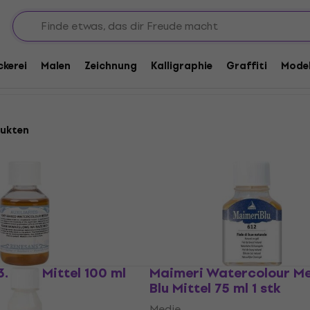
achefarben
und Gouachefarben
ckerei
Malen
Zeichnung
Kalligraphie
Graffiti
Model
dukten
.1097 Mittel 100 ml
Maimeri Watercolour M
Blu Mittel 75 ml 1 stk
Medie