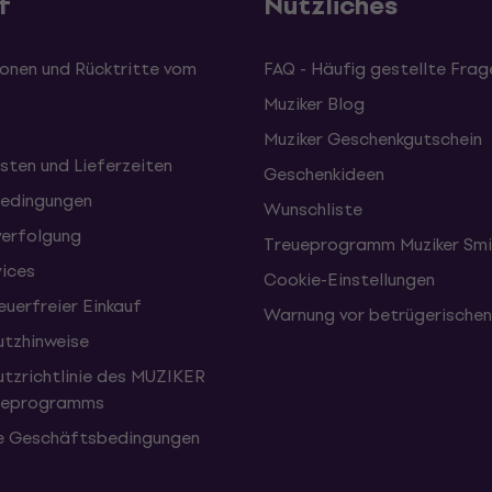
f
Nützliches
onen und Rücktritte vom
FAQ - Häufig gestellte Frag
Muziker Blog
Muziker Geschenkgutschein
sten und Lieferzeiten
Geschenkideen
edingungen
Wunschliste
erfolgung
Treueprogramm Muziker Smi
vices
Cookie-Einstellungen
uerfreier Einkauf
Warnung vor betrügerische
tzhinweise
tzrichtlinie des MUZIKER
eueprogramms
e Geschäftsbedingungen