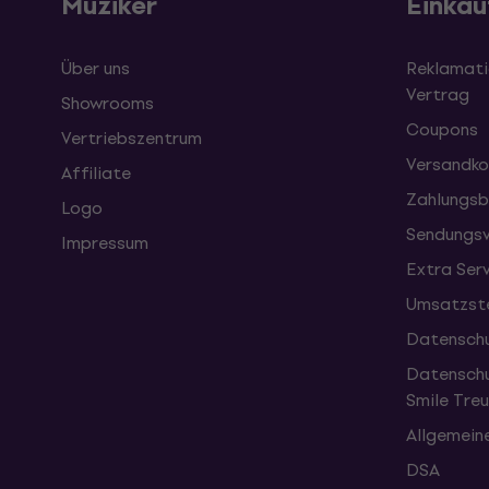
Muziker
Einkau
Über uns
Reklamati
Vertrag
Showrooms
Coupons
Vertriebszentrum
Versandko
Affiliate
Zahlungsb
Logo
Sendungsv
Impressum
Extra Ser
Umsatzste
Datenschu
Datenschu
Smile Tr
Allgemein
DSA