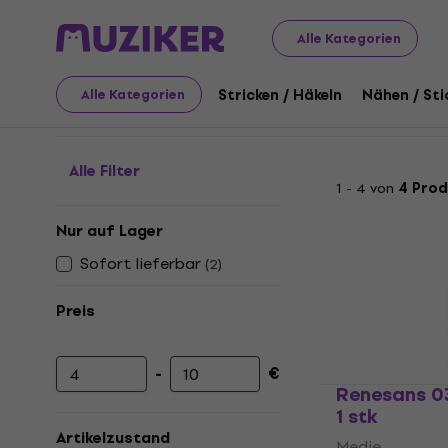
Kunst
Malen
Medien
Medien für Aquarell- und Gou
Alle Kategorien
Medien für Aquarell- 
Stricken / Häkeln
Nähen / Sti
Alle Kategorien
Alle Filter
1 - 4 von
4 Pro
Nur auf Lager
Sofort lieferbar
(
2
)
Preis
-
€
Mindestpreis
Höchstpreis
Renesans 03
1 stk
Artikelzustand
Medie