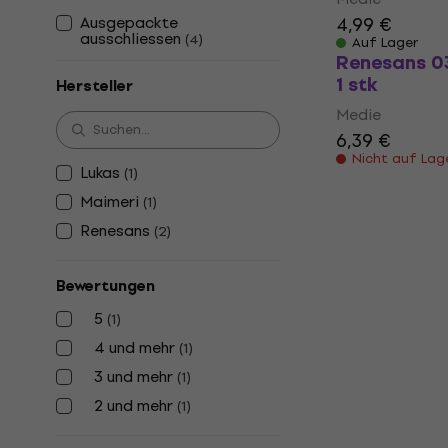
Ausgepackte
4,99 €
ausschliessen
(
4
)
Auf Lager
Renesans 03
1 stk
Hersteller
Medie
6,39 €
Nicht auf Lag
Lukas
(
1
)
Maimeri
(
1
)
Renesans
(
2
)
Bewertungen
5
(
1
)
4 und mehr
(
1
)
3 und mehr
(
1
)
2 und mehr
(
1
)