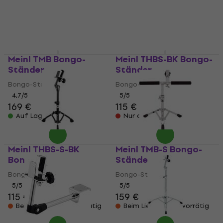
Meinl TMB Bongo-
Meinl THBS-BK Bongo-
Ständer
Ständer
Bongo-Ständer
Bongo-Ständer
4,7
/5
5
/5
169 €
115 €
Auf Lager
Nur auf Bestellung
Meinl THBS-S-BK
Meinl TMB-S Bongo-
Bongo-Ständer
Ständer
Bongo-Ständer
Bongo-Ständer
5
/5
5
/5
115 €
159 €
Beim Lieferanten vorrätig
Beim Lieferanten vorrätig