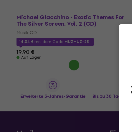
Michael Giacchino - Exotic Themes For
The Silver Screen, Vol. 2 (CD)
Musik-CD
14,34 €
mit dem Code
MUZMUZ-25
19,90 €
Auf Lager
Erweiterte 3-Jahres-Garantie
Bis zu 30 Tage R