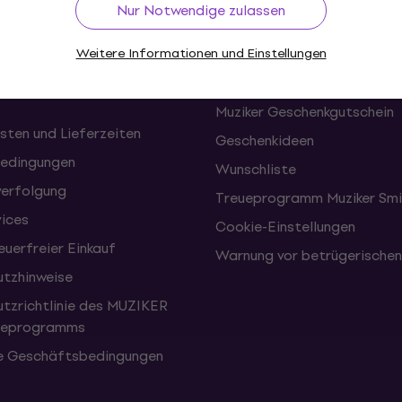
f
Nützliches
Nur Notwendige zulassen
Weitere Informationen und Einstellungen
onen und Rücktritte vom
FAQ - Häufig gestellte Frag
Muziker Blog
Muziker Geschenkgutschein
sten und Lieferzeiten
Geschenkideen
edingungen
Wunschliste
erfolgung
Treueprogramm Muziker Smi
vices
Cookie-Einstellungen
uerfreier Einkauf
Warnung vor betrügerische
tzhinweise
tzrichtlinie des MUZIKER
eueprogramms
e Geschäftsbedingungen