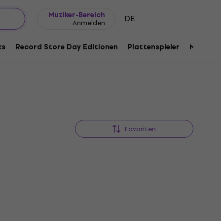
Geschenkideen
FAQ
Muziker Blog
Muziker-Bereich
DE
Anmelden
ks
Record Store Day Editionen
Plattenspieler
Musik Pl
Favoriten