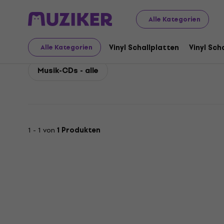
Michael Giacchino
Michael Giacchino Musik-CDs
Alle Kategorien
Michael Giacchino Mus
Vinyl Schallplatten
Vinyl Sch
Alle Kategorien
Musik-CDs - alle
1 - 1 von
1 Produkten