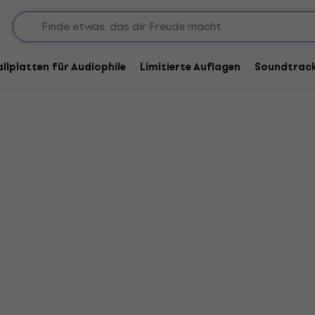
ik-CDs
allplatten für Audiophile
Limitierte Auflagen
Soundtrac