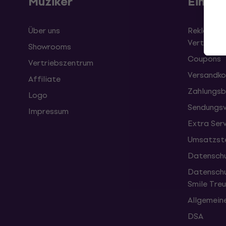
Muziker
Einkau
Über uns
Reklamati
Vertrag
Showrooms
Coupons
Vertriebszentrum
Versandko
Affiliate
Zahlungsb
Logo
Sendungsv
Impressum
Extra Ser
Umsatzste
Datenschu
Datenschu
Smile Tr
Allgemein
DSA