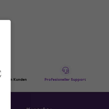
n
r
illionen Kunden
Profesioneller Support