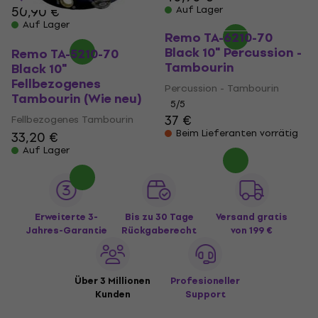
50,90 €
Auf Lager
Auf Lager
Remo TA-6210-70
Black 10" Percussion -
Remo TA-5210-70
Tambourin
Black 10"
Fellbezogenes
Percussion - Tambourin
Tambourin (Wie neu)
5
/5
37 €
Fellbezogenes Tambourin
Beim Lieferanten vorrätig
33,20 €
Auf Lager
Erweiterte 3-
Bis zu 30 Tage
Versand gratis
Jahres-Garantie
Rückgaberecht
von 199 €
Über 3 Millionen
Profesioneller
Kunden
Support