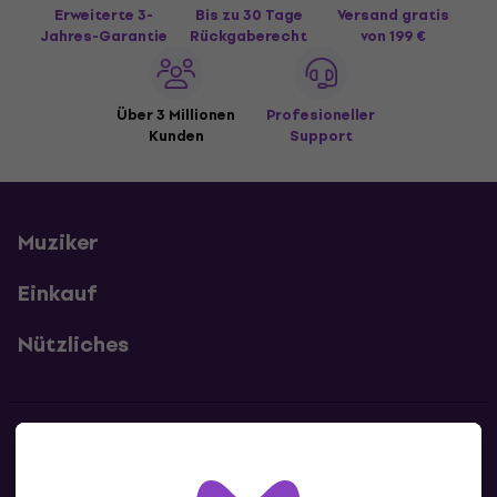
Erweiterte 3-
Bis zu 30 Tage
Versand gratis
Jahres-Garantie
Rückgaberecht
von 199 €
Über 3 Millionen
Profesioneller
Kunden
Support
Muziker
Einkauf
Nützliches
Kontakte