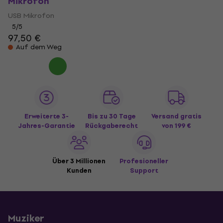
Mikrofon
USB Mikrofon
5
/5
97,50 €
Auf dem Weg
Erweiterte 3-
Bis zu 30 Tage
Versand gratis
Jahres-Garantie
Rückgaberecht
von 199 €
Über 3 Millionen
Profesioneller
Kunden
Support
Muziker