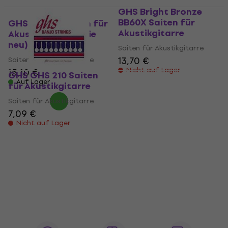
GHS Bright Bronze
BB60X Saiten für
GHS PB 605 Saiten für
Akustikgitarre
Akustikgitarre (Wie
neu)
Saiten für Akustikgitarre
13,70 €
Saiten für Akustikgitarre
Nicht auf Lager
15,10 €
GHS GHS 210 Saiten
Auf Lager
für Akustikgitarre
Saiten für Akustikgitarre
7,09 €
Nicht auf Lager