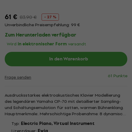
61 €
83,90 €
- 27 %
Unverbindliche Preisempfehlung: 99 €
Zum Herunterladen verfügbar
Wird
in elektronischer Form
versandt
In den Warenkorb
61 Punkte
Frage senden
Ausdrucksstarkes elektroakustisches Klavier Modellierung
des legendären Yamaha CP-70 mit detaillierter Sampling-
und Schaltungsemulation für satten, warmen Bühnenklang.
Hauptmerkmale:. Mehrschichtige Probenahme: 8 dynamische
Ebenen für intimen und kraftvollen Ausdruck. Erweiterte
Typ:
Electric Piano, Virtual Instrument
Modellierung: Authentische Hammer-zu-Saite-Verstärkung
Lizenzdauer:
Ewig