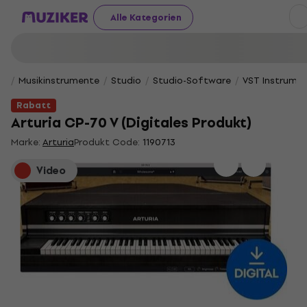
Alle Kategorien
Musikinstrumente
Studio
Studio-Software
VST Instrume
Rabatt
Arturia CP-70 V (Digitales Produkt)
Marke:
Arturia
Produkt Code:
1190713
Video