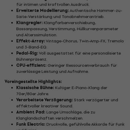
für intimen und kraftvollen Ausdruck.
Erweiterte Modellierung:
Authentische Hammer-zu-
Saite-Verstärkung und Tonabnehmerantrieb.
Klangregler:
Klangfarbenverschiebung,
Bassanpassung, Verstimmung, Hüllkurvenparameter
und Alterssimulation.
Effekt-Array:
Vintage-Chorus, Twin-Amp-FX, Tremolo
und 3-Band-EQ.
Pedal-Rig:
Voll ausgestattet für eine personalisierte
Bühnenpräsenz.
CPU-effizient:
Geringer Ressourcenverbrauch für
zuverlässige Leistung und Aufnahme.
Voreingestellte Highlights:
Klassische Bühne:
Kultiger E-Piano-Klang der
70er/80er Jahre.
Verarbeitete Verzögerung:
Stark verzögerter und
effektvoller kreativer Sound.
Ambient Pad:
Lange Umschläge, die zu
Klanglandschaften verschmelzen.
Funk Electric:
Druckvolle, gefühlvolle Akkorde für Funk