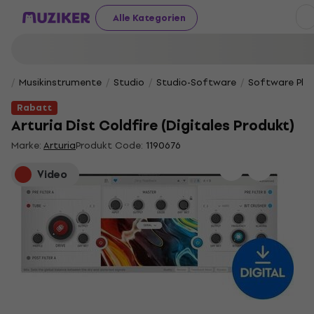
Alle Kategorien
Musikinstrumente
Studio
Studio-Software
Software Plug
Rabatt
Arturia Dist Coldfire (Digitales Produkt)
Marke:
Arturia
Produkt Code:
1190676
Video