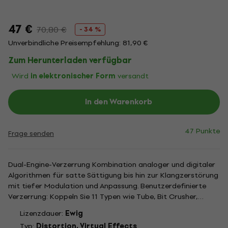
47 €
70,80 €
- 34 %
Unverbindliche Preisempfehlung: 81,90 €
Zum Herunterladen verfügbar
Wird
in elektronischer Form
versandt
In den Warenkorb
47 Punkte
Frage senden
Dual-Engine-Verzerrung Kombination analoger und digitaler
Algorithmen für satte Sättigung bis hin zur Klangzerstörung
mit tiefer Modulation und Anpassung. Benutzerdefinierte
Verzerrung: Koppeln Sie 11 Typen wie Tube, Bit Crusher,
Wavefolder; routen Sie seriell/parallel, modulieren Sie für ein
Lizenzdauer:
Ewig
einzigartiges Gemetzel. Mehr als nur Crunch:...
Typ:
Distortion, Virtual Effects