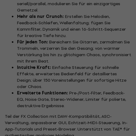
seriell/parallel, modulieren Sie für ein einzigartiges
Gemetzel.
Mehr als nur Crunch:
Erstellen Sie Melodien,
Feedback-Schleifen, Wellenfaltung; fügen Sie
Kammfilter, Dynamik und einen 16-Schritt-Sequenzer
für kreative Tiefe hinzu.
Für jeden Ton:
Bereichern Sie Gitarren, zermalmen Sie
Trommeln, verzerren Sie den Gesang; von warmer
Verstärkung bis hin zu glitchigem Chaos, synchronisiert
mit Ihrem Beat.
Intuitive Kraft:
Einfache Steuerung für schnelle
Effekte, erweitertes Bedienfeld für detailliertes
Design; über 150 Voreinstellungen für sofortige Hitze
oder Chaos.
Erweiterte Funktionen:
Pre-/Post-Filter, Feedback-
EQ, Noise Gate, Stereo-Widener, Limiter für polierte,
destruktive Ergebnisse.
Teil der FX Collection mit DAW-Kompatibilität, ASC-
Verwaltung, anpassbarer GUI, Echtzeit-MIDI-Steuerung, In-
App-Tutorials und Preset-Browser. Unterstützt von TAE® für
authentisches analoges Modeling.