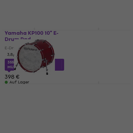
Yamaha KP100 10" E-
Roland KD-12 12" E-
Drum Pad
Drum Pad
E-Drum Pad
E-Drum Pad
3,8
/5
461,55 €
mit dem Code
MUZMUZ-10
355 €
mit dem Code
MUZMUZ-10
519 €
398 €
Auf Lager
Auf Lager
Roland KD-22 Gloss
Yamaha KP-65A 6,5" E-
Chery E-Drum Pad
Drum Pad
E-Drum Pad
E-Drum Pad
1.189 €
1.219 €
4,9
/5
97 €
Auf Lager
Auf dem Weg