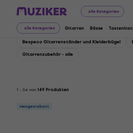
Bespeco
Gitarren
Bespeco Gitarrenzubehör
Alle Kategorien
Bespeco Gitarrenzube
Gitarren
Bässe
Tastenins
Alle Kategorien
Bespeco Gitarrenständer und Kleiderbügel
Gitarrenzubehör - alle
1 - 34 von
149 Produkten
Mengenrabatt