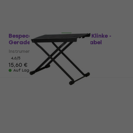
8,81 €
mit dem Code
MUZMUZ-10
9,79 €
Auf Lager
Mengenrabatt
Bespeco IRO900 9 m Gerade Klinke -
Gerade Klinke Instrumentenkabel
Instrumentenkabel
4,6
/5
15,60 €
Auf Lager
Mengenrabatt
Bespeco BP22N Fußbank für Gitarre
Fußbank für Gitarre
4,8
/5
11,40 €
11,90 €
Auf Lager