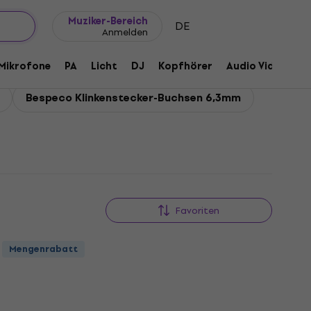
Geschenkideen
FAQ
Muziker Blog
Muziker-Bereich
DE
Anmelden
Mikrofone
PA
Licht
DJ
Kopfhörer
Audio Video
Z
Bespeco Klinkenstecker-Buchsen 6,3mm
Favoriten
Mengenrabatt