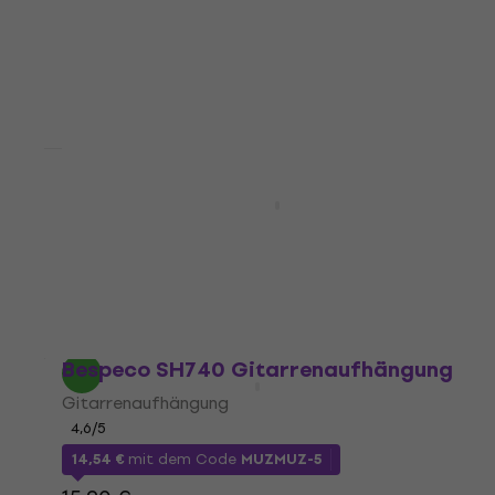
Auf Lager
4 Varianten
Bespeco BS300 Schwarz/Mono/Gerade
Klinke - Winkelklinke
Instrumentenkabel
4,8
/5
5,89 €
6,79 €
Auf Lager
Bespeco SH740 Gitarrenaufhängung
Gitarrenaufhängung
4,6
/5
14,54 €
mit dem Code
MUZMUZ-5