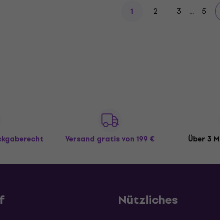
2
3
...
5
1
ückgaberecht
Versand gratis
von 199 €
Über 3 M
f
Nützliches