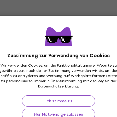
Auf Lager
Mengenrabatt
Bespeco SLPJ300 3 m Gerade Klinke -
Winkelklinke Instrumentenkabel
Instrumentenkabel
4,7
/5
7,28 €
mit dem Code
MUZMUZ-10
Zustimmung zur Verwendung von Cookies
8,09 €
Wir verwenden Cookies, um die Funktionalität unserer Website zu
Auf Lager
gewährleisten. Nach deiner Zustimmung verwenden wir sie, um de
Traffic zu analysieren und Werbung auf Werbeplattformen Dritte
zu personalisieren, immer in Übereinstimmung mit den Regeln der
Datenschutzerklärung
.
Bespeco SHGH Gitarrenaufhängung
Gitarrenaufhängung
Ich stimme zu
4,8
/5
12,90 €
Nur Notwendige zulassen
Auf Lager