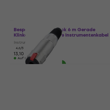
11,10 €
11,50 €
Auf Lager
Mengenrabatt
Bespeco IRO600 Black 6 m Gerade
Klinke - Gerade Klinke Instrumentenkabel
Instrumentenkabel
4,6
/5
13,10 €
Auf Lager
Bespeco P3V Jack 6,3 mm
Jack 6,3 mm
4,5
/5
2,99 €
Auf Lager