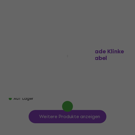
4,7
/5
15 €
Auf Lager
Bespeco PY200 Black 2 m Gerade Klinke
- Gerade Klinke Instrumentenkabel
Instrumentenkabel
4,2
/5
7,53 €
mit dem Code
MUZMUZ-5
8,19 €
Auf Lager
Weitere Produkte anzeigen