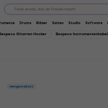
hör
trumente
Drums
Bläser
Saiten
Studio
Software
Bespeco Gitarren Hocker
Bespeco Instrumentenkabel
Mengenrabatt