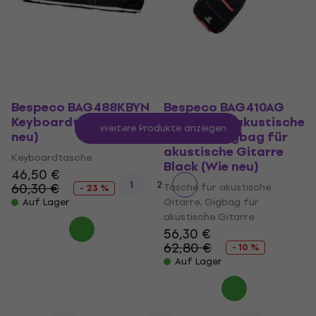
Bespeco BAG488KBYN
Bespeco BAG410AG
Keyboardtasche (Wie
Tasche für akustische
Weitere Produkte anzeigen
neu)
Gitarre, Gigbag für
akustische Gitarre
Keyboardtasche
Black (Wie neu)
46,50 €
1
2
60,30 €
Tasche für akustische
- 23 %
Gitarre, Gigbag für
Auf Lager
akustische Gitarre
56,30 €
62,80 €
- 10 %
Auf Lager