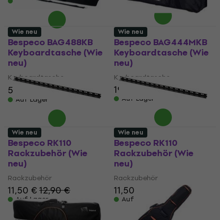
Auf Lager
Wie neu
Wie neu
Bespeco BAG488KB
Bespeco BAG444MKB
Keyboardtasche (Wie
Keyboardtasche (Wie
neu)
neu)
Keyboardtasche
Keyboardtasche
19,50 €
20,20 €
51 €
60,30 €
- 15 %
Auf Lager
Auf Lager
Wie neu
Wie neu
Bespeco RK110
Bespeco RK110
Rackzubehör (Wie
Rackzubehör (Wie
neu)
neu)
Rackzubehör
Rackzubehör
11,50 €
12,90 €
11,50 €
12,90 €
Auf Lager
Auf Lager