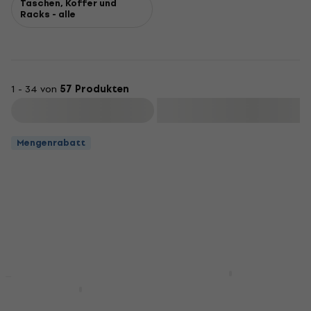
Taschen, Koffer und
Racks - alle
1 - 34 von
57 Produkten
Filtern
Mengenrabatt
Bespeco BAG488KB
Mengenrabatt
Keyboardtasche
Bespeco BAG461KB