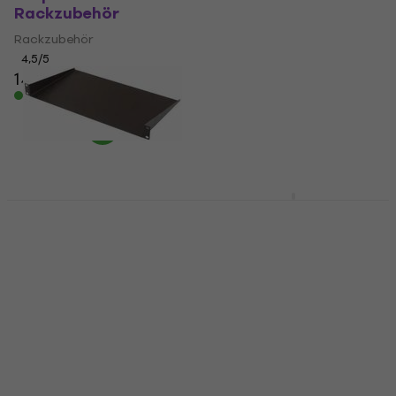
Rackzubehör
Schutzhülle Black
Rackzubehör
Schutzhülle
4,5
/5
25,96 €
mit dem Code
14,30 €
MUZMUZ-5
Auf Lager
27,90 €
Auf Lager
Bespeco BAG0CG
Tasche für
Bespeco PRK
Konzertgitarre,
Rackzubehör
Gigbag für
Rackzubehör
Konzertgitarre Black
4,6
/5
Tasche für Konzertgitarre,
26,48 €
mit dem Code
Gigbag für Konzertgitarre
MUZMUZ-5
5
/5
28,90 €
21,20 €
Auf Lager
Auf Lager