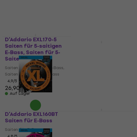
D'Addario EXL170-5
Saiten für 5-saitigen
D'Addario EPS165
E-Bass, Saiten für 5-
Saiten für E-Bass
Saiter E-Bass
Saiten für E-Bass
Saiten für 5-saitigen E-Bass,
3,6
/5
Saiten für 5-Saiter E-Bass
29 €
mit dem Code
4,9
/5
MUZMUZ-30
26,90 €
41,90 €
Auf Lager
Auf Lager
D'Addario EXL160BT
D'Addario EXL165-5
Saiten für E-Bass
Saiten für 5-saitigen
E-Bass, Saiten für 5-
Saiten für E-Bass
Saiter E-Bass
4,8
/5