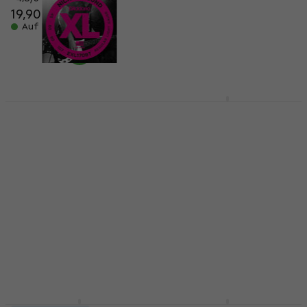
19,90 €
Saiten für 5-saitigen E-Bass,
Saiten für 5-Saiter E-Bass
Auf Lager
4,6
/5
28,70 €
Auf Lager
D'Addario EXL170BT
D'Addario ECB81
Saiten für E-Bass
Saiten für E-Bass
Saiten für E-Bass
Saiten für E-Bass
5
/5
4,9
/5
44 €
48 €
19,90 €
mit dem Code
Auf Lager
MUZMUZ-30
28,90 €
Auf Lager