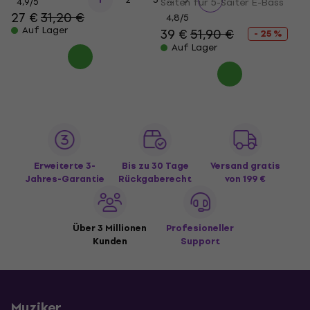
4,9
/5
Saiten für 5-Saiter E-Bass
27 €
31,20 €
4,8
/5
Auf Lager
39 €
51,90 €
- 25 %
Auf Lager
Erweiterte 3-
Bis zu 30 Tage
Versand gratis
Jahres-Garantie
Rückgaberecht
von 199 €
Über 3 Millionen
Profesioneller
Kunden
Support
Muziker