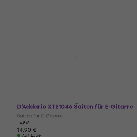
Saiten für Akustikgitarre
4,9
/5
15,90 €
Auf Lager
Mengenrabatt
D'Addario EJ46 Nylon Konzertgitarren
Saiten
Nylon Konzertgitarren Saiten
4,2
/5
12,80 €
15,50 €
- 17 %
Auf Lager
D'Addario XTE1046 Saiten für E-Gitarre
Saiten für E-Gitarre
4,8
/5
14,90 €
Auf Lager