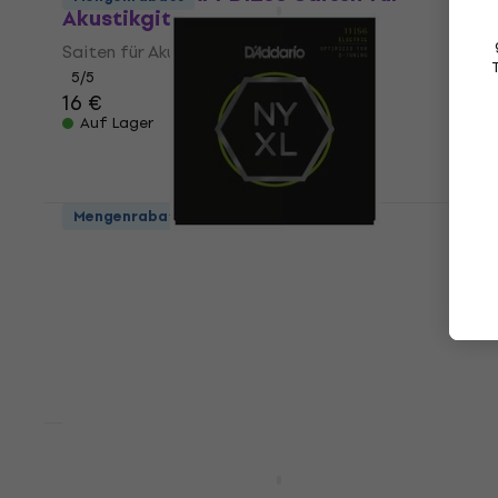
Akustikgitarre
Saiten für Akustikgitarre
5
/5
16 €
Auf Lager
Mengenrabatt
D'Addario NYXL1156 Saiten für E-Gitarre
Saiten für E-Gitarre
4,9
/5
15 €
Auf Lager
Rabatt
D'Addario XTAPB1152 Custom Saiten für
Akustikgitarre