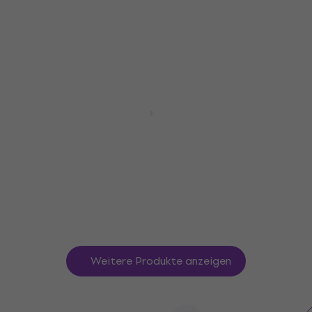
4,8
/5
18,60 €
Auf Lager
D'Addario PL 011 Einzelsaite für Gitarre
Einzelsaite für Gitarre
4,7
/5
1,39 €
Auf Lager
Weitere Produkte anzeigen