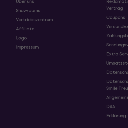
Über uns
Reklamati
Vertrag
Showrooms
Coupons
Vertriebszentrum
Versandko
Affiliate
Zahlungsb
Logo
Sendungsv
Impressum
Extra Ser
Umsatzste
Datenschu
Datenschu
Smile Tr
Allgemein
DSA
Erklärung 