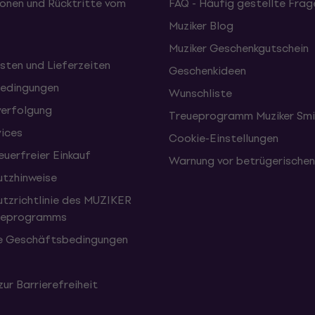
onen und Rücktritte vom
FAQ - Häufig gestellte Frag
Muziker Blog
Muziker Geschenkgutschein
sten und Lieferzeiten
Geschenkideen
edingungen
Wunschliste
erfolgung
Treueprogramm Muziker Smi
vices
Cookie-Einstellungen
uerfreier Einkauf
Warnung vor betrügerische
tzhinweise
tzrichtlinie des MUZIKER
eueprogramms
e Geschäftsbedingungen
zur Barrierefreiheit