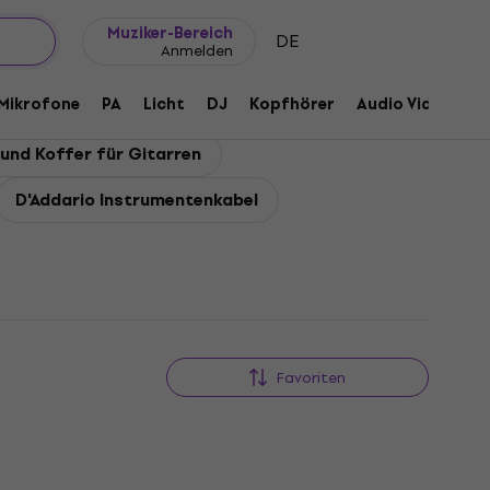
Geschenkideen
FAQ
Muziker Blog
Muziker-Bereich
DE
Anmelden
Mikrofone
PA
Licht
DJ
Kopfhörer
Audio Video
Z
und Koffer für Gitarren
D'Addario Instrumentenkabel
Favoriten