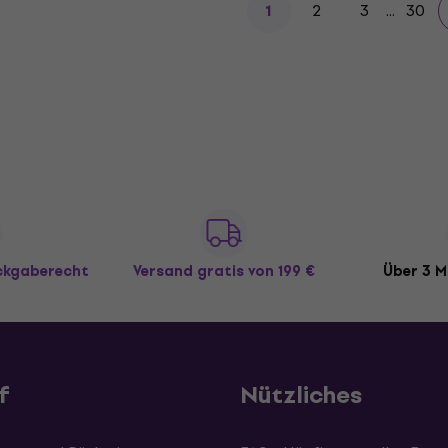
2
3
...
30
1
ückgaberecht
Versand gratis
von 199 €
Über 3 M
f
Nützliches