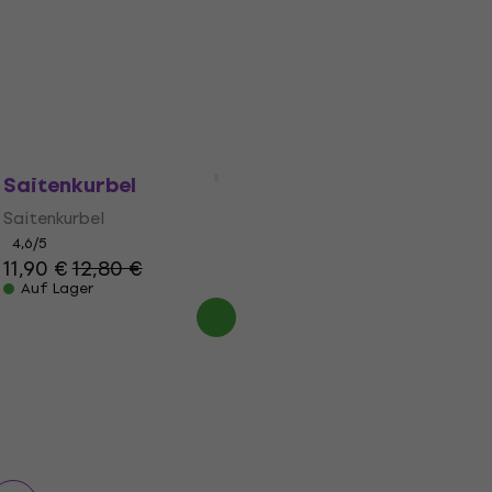
4,8
/5
12,90 €
Auf Lager
D'Addario Pro-Winder Black
Saitenkurbel
Saitenkurbel
4,6
/5
11,90 €
12,80 €
Auf Lager