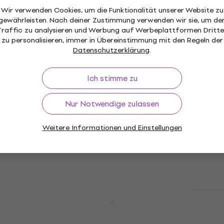
D'Addario PL 009 Einzelsaite für Gitarre
Wir verwenden Cookies, um die Funktionalität unserer Website zu
gewährleisten. Nach deiner Zustimmung verwenden wir sie, um de
Einzelsaite für Gitarre
Traffic zu analysieren und Werbung auf Werbeplattformen Dritte
4,8
/5
zu personalisieren, immer in Übereinstimmung mit den Regeln der
1,49 €
Datenschutzerklärung
.
Auf Lager
Ich stimme zu
D'Addario EJ43 Nylon Konzertgitarren
Nur Notwendige zulassen
Saiten
Nylon Konzertgitarren Saiten
Weitere Informationen und Einstellungen
4,5
/5
12,90 €
Auf Lager
D'Addario EXL110-3D Saiten für E-
Gitarre
Saiten für E-Gitarre