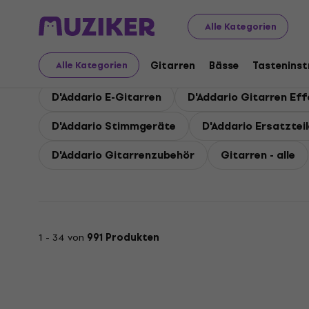
D'Addario
D'Addario Gitarren
Alle Kategorien
D'Addario Gitarren
Gitarren
Bässe
Tastenins
Alle Kategorien
D'Addario E-Gitarren
D'Addario Gitarren Ef
D'Addario Stimmgeräte
D'Addario Ersatzteil
D'Addario Gitarrenzubehör
Gitarren - alle
1 - 34 von
991 Produkten