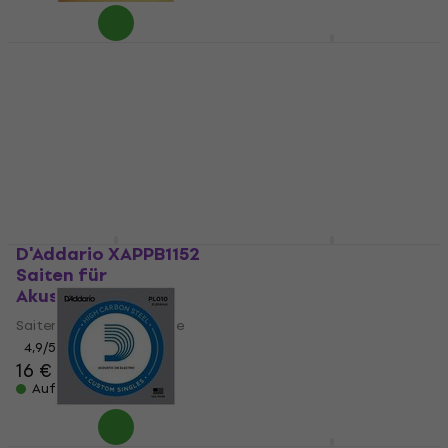
D'Addario EZ-900
D'Addario EJ45 Nylon
Saiten für
Konzertgitarren
Akustikgitarre
Saiten
Saiten für Akustikgitarre
Nylon Konzertgitarren Saiten
4,7
/5
4,8
/5
5,69 €
12,90 €
Auf Lager
Auf Lager
D'Addario XAPPB1152
D'Addario EXL165
Saiten für
Saiten für E-Bass
Akustikgitarre
Saiten für E-Bass
Saiten für Akustikgitarre
4,7
/5
19,90 €
4,9
/5
16 €
Auf Lager
Auf Lager