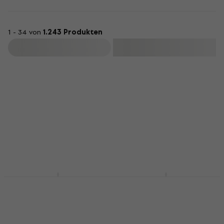
1 - 34 von
1.243 Produkten
Filtern
D'Addario EJ27N
D'Addario EJ15 Saiten
Nylon
für Akustikgitarre
Konzertgitarren
Saiten für Akustikgitarre
Saiten
4,7
/5