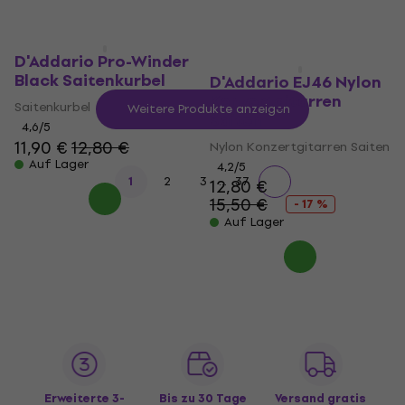
D'Addario Pro-Winder
Black Saitenkurbel
D'Addario EJ46 Nylon
Konzertgitarren
Saitenkurbel
Weitere Produkte anzeigen
Saiten
4,6
/5
11,90 €
12,80 €
Nylon Konzertgitarren Saiten
Auf Lager
4,2
/5
...
1
2
3
37
12,80 €
15,50 €
- 17 %
Auf Lager
Erweiterte 3-
Bis zu 30 Tage
Versand gratis