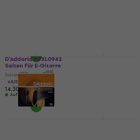
D'Addario PL010
D'Addario NYXL1046
Einzelsaite für
Saiten für E-Gitarre
Gitarre
Saiten für E-Gitarre
Einzelsaite für Gitarre
4,7
/5
13,90 €
4,8
/5
1,39 €
Auf Lager
Auf Lager
D'Addario NYXL0942
D'Addario EJ16 Saiten
Saiten für E-Gitarre
für Akustikgitarre
Saiten für E-Gitarre
Saiten für Akustikgitarre
4,8
/5
4,7
/5
14,30 €
8,60 €
Auf Lager
Auf Lager
D'Addario EJ10 Saiten
D'Addario XAPPB1253
für Akustikgitarre
Saiten für
Akustikgitarre
Saiten für Akustikgitarre