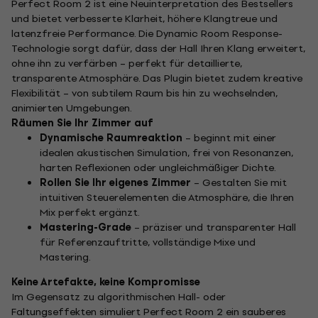
Perfect Room 2 ist eine Neuinterpretation des Bestsellers
und bietet verbesserte Klarheit, höhere Klangtreue und
latenzfreie Performance. Die Dynamic Room Response-
Technologie sorgt dafür, dass der Hall Ihren Klang erweitert,
ohne ihn zu verfärben – perfekt für detaillierte,
transparente Atmosphäre. Das Plugin bietet zudem kreative
Flexibilität – von subtilem Raum bis hin zu wechselnden,
animierten Umgebungen.
Räumen Sie Ihr Zimmer auf
Dynamische Raumreaktion
– beginnt mit einer
idealen akustischen Simulation, frei von Resonanzen,
harten Reflexionen oder ungleichmäßiger Dichte.
Rollen Sie Ihr eigenes Zimmer
– Gestalten Sie mit
intuitiven Steuerelementen die Atmosphäre, die Ihren
Mix perfekt ergänzt.
Mastering-Grade
– präziser und transparenter Hall
für Referenzauftritte, vollständige Mixe und
Mastering.
Keine Artefakte, keine Kompromisse
Im Gegensatz zu algorithmischen Hall- oder
Faltungseffekten simuliert Perfect Room 2 ein sauberes