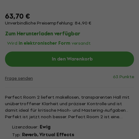
63,70 €
Unverbindliche Preisempfehlung: 84,90 €
Zum Herunterladen verfügbar
Wird
in elektronischer Form
versandt
In den Warenkorb
63 Punkte
Frage senden
Perfect Room 2 liefert makellosen, transparenten Hall mit
unübertroffener Klarheit und präziser Kontrolle und ist
damit ideal für kritische Misch- und Mastering-Aufgaben. .
Perfekt ist jetzt noch besser. Perfect Room 2 ist eine
Neuinterpretation des Bestsellers und bietet verbesserte
Lizenzdauer:
Ewig
Klarheit, höhere Klangtreue und latenzfreie Performance.
Typ:
Reverb, Virtual Effects
Die...