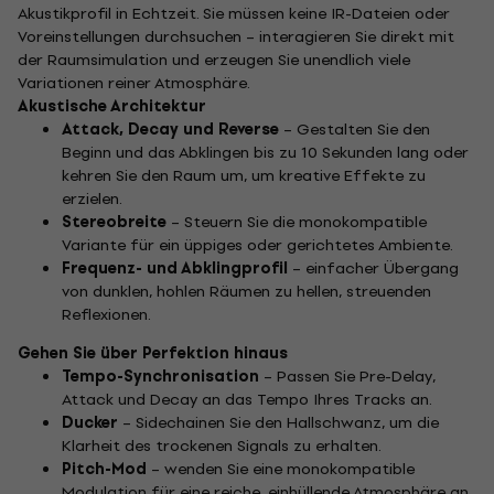
Akustikprofil in Echtzeit. Sie müssen keine IR-Dateien oder
Voreinstellungen durchsuchen – interagieren Sie direkt mit
der Raumsimulation und erzeugen Sie unendlich viele
Variationen reiner Atmosphäre.
Akustische Architektur
Attack, Decay und Reverse
– Gestalten Sie den
Beginn und das Abklingen bis zu 10 Sekunden lang oder
kehren Sie den Raum um, um kreative Effekte zu
erzielen.
Stereobreite
– Steuern Sie die monokompatible
Variante für ein üppiges oder gerichtetes Ambiente.
Frequenz- und Abklingprofil
– einfacher Übergang
von dunklen, hohlen Räumen zu hellen, streuenden
Reflexionen.
Gehen Sie über Perfektion hinaus
Tempo-Synchronisation
– Passen Sie Pre-Delay,
Attack und Decay an das Tempo Ihres Tracks an.
Ducker
– Sidechainen Sie den Hallschwanz, um die
Klarheit des trockenen Signals zu erhalten.
Pitch-Mod
– wenden Sie eine monokompatible
Modulation für eine reiche, einhüllende Atmosphäre an.