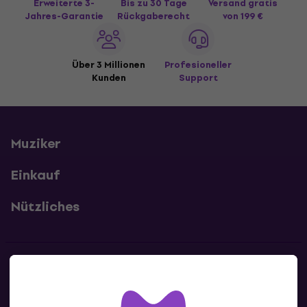
Erweiterte 3-
Bis zu 30 Tage
Versand gratis
Jahres-Garantie
Rückgaberecht
von 199 €
Über 3 Millionen
Profesioneller
Kunden
Support
Muziker
Einkauf
Nützliches
Kontakte
Kontaktiere uns