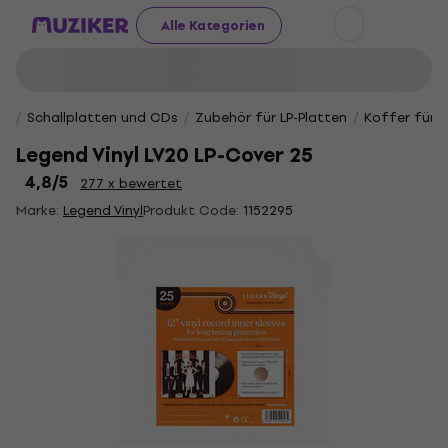
Alle Kategorien
Schallplatten und CDs
Zubehör für LP-Platten
Koffer für L
Legend Vinyl LV20 LP-Cover 25
4,8
/5
277 x bewertet
Marke:
Legend Vinyl
Produkt Code:
1152295