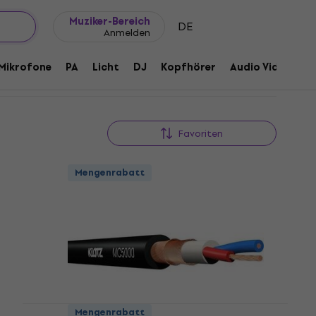
Geschenkideen
FAQ
Muziker Blog
Muziker-Bereich
DE
Anmelden
Mikrofone
PA
Licht
DJ
Kopfhörer
Audio Video
Z
Favoriten
Mengenrabatt
Mengenrabatt