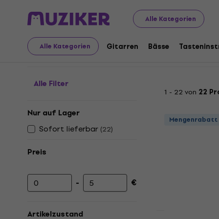
Musikinstrumente
Zubehör
Kabel, Stecker und Adapt
Alle Kategorien
Mikrofonkabel - Meter
Gitarren
Bässe
Tastenins
Alle Kategorien
Alle Filter
1 - 22 von
22 Pr
Nur auf Lager
Mengenrabatt
Sofort lieferbar
(
22
)
Preis
-
€
Mindestpreis
Höchstpreis
Artikelzustand
Mengenrabatt