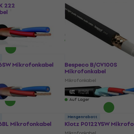
K 222
Soundking GA 202
bel
Mikrofonkabel
Mikrofonkabel
4,8
/5
0,99 €
Auf Lager
Mengenrabatt
6SW Mikrofonkabel
Bespeco B/CV100S
Mikrofonkabel
Mikrofonkabel
4,7
/5
1,69 €
Auf Lager
Mengenrabatt
6BL Mikrofonkabel
Klotz P0122YSW Mikrofo
Mikrofonkabel