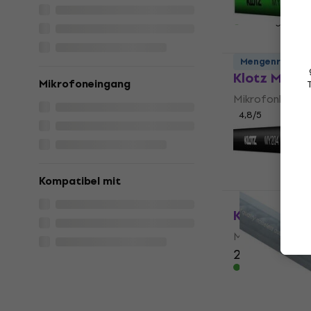
1,89 €
1,99 €
Auf Lager
Mengenrabatt
Klotz MY20
Mikrofoneingang
Mikrofonkabel
4,8
/5
2,09 €
Auf Lager
Kompatibel mit
Klotz MY20
Mikrofonkabel
2,79 €
Auf Lager