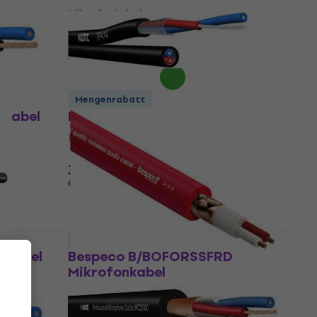
Mikrofonkabel
4,6
/5
1,89 €
Auf Lager
Mengenrabatt
nkabel
Klotz TP414 Mikrofonkabel
Mikrofonkabel
4,7
/5
3,09 €
Auf Lager
Mengenrabatt
nkabel
Bespeco B/BOFORSSFRD
Mikrofonkabel
Mikrofonkabel
4,9
/5