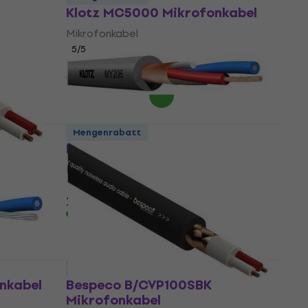
Klotz MC5000 Mikrofonkabel
Mikrofonkabel
5
/5
4,49 €
Auf Lager
Mengenrabatt
Klotz MY206GR Mikrofonkabel
Mikrofonkabel
5
/5
2,09 €
Auf Lager
Mengenrabatt
nkabel
Bespeco B/CVP100SBK
Mikrofonkabel