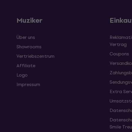
Muziker
Einkau
Über uns
Reklamati
Vertrag
Showrooms
Coupons
Vertriebszentrum
Versandko
Affiliate
Zahlungsb
Logo
Sendungsv
Impressum
Extra Ser
Umsatzste
Datenschu
Datenschu
Smile Tr