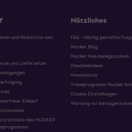
f
Nützliches
onen und Rücktritte vom
FAQ - Häufig gestellte Frag
Muziker Blog
Muziker Geschenkgutschein
sten und Lieferzeiten
Geschenkideen
edingungen
Wunschliste
erfolgung
Treueprogramm Muziker Smi
vices
Cookie-Einstellungen
uerfreier Einkauf
Warnung vor betrügerische
tzhinweise
tzrichtlinie des MUZIKER
eueprogramms