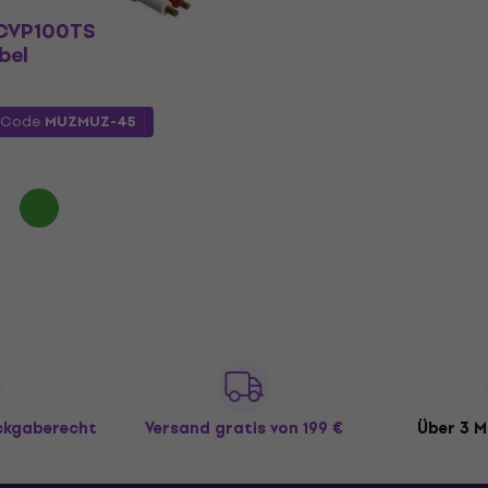
CVP100TS
bel
 Code
MUZMUZ-45
ückgaberecht
Versand gratis
von 199 €
Über 3 M