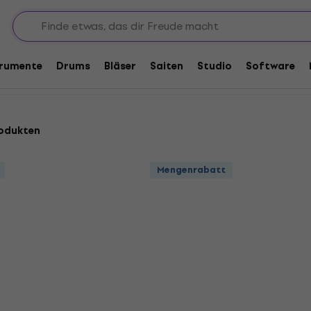
erstecker
Kabel Meterware
Mikrofonkabel - Meterware
ware
trumente
Drums
Bläser
Saiten
Studio
Software
odukten
Mengenrabatt
Mengenrabatt