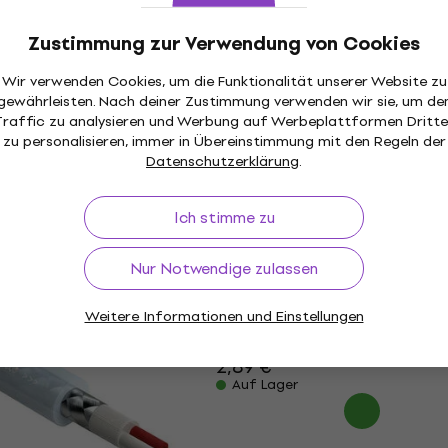
Auf Lager
Zustimmung zur Verwendung von Cookies
Wir verwenden Cookies, um die Funktionalität unserer Website zu
Mengenrabatt
gewährleisten. Nach deiner Zustimmung verwenden wir sie, um de
6GN Mikrofonkabel
Klotz IR206 iceRock
Traffic zu analysieren und Werbung auf Werbeplattformen Dritte
Mikrofonkabel
zu personalisieren, immer in Übereinstimmung mit den Regeln der
Datenschutzerklärung
.
Mikrofonkabel
5
/5
2,99 €
Ich stimme zu
Auf Lager
Nur Notwendige zulassen
4SW Mikrofonkabel
Klotz MY204GR Mikrofo
Weitere Informationen und Einstellungen
Mikrofonkabel
2,89 €
Auf Lager