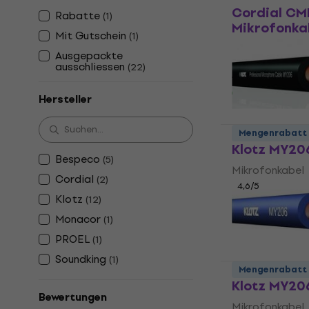
Cordial CM
Rabatte
(
1
)
Mikrofonka
Mit Gutschein
(
1
)
Mikrofonkabel
Ausgepackte
4,8
/5
ausschliessen
(
22
)
1,59 €
Auf Lager
Hersteller
Mengenrabatt
Klotz MY20
Bespeco
(
5
)
Mikrofonkabel
Cordial
(
2
)
4,6
/5
Klotz
(
12
)
2,59 €
Auf Lager
Monacor
(
1
)
PROEL
(
1
)
Soundking
(
1
)
Mengenrabatt
Klotz MY20
Bewertungen
Mikrofonkabel