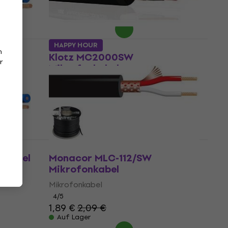
2,29 €
Auf Lager
HAPPY HOUR
n
Klotz MC2000SW
r
Mikrofonkabel
Mikrofonkabel
4,5
/5
2,99 €
Auf Lager
nkabel
Monacor MLC-112/SW
Mikrofonkabel
Mikrofonkabel
4
/5
1,89 €
2,09 €
Auf Lager