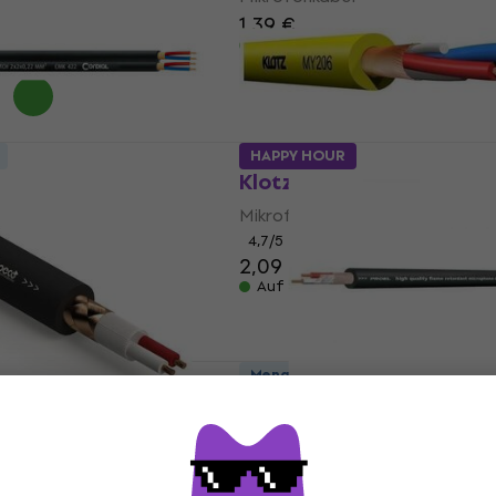
1,39 €
Auf Lager
HAPPY HOUR
K 422 BK 100
Klotz MY206GE Mikrofo
bel
Mikrofonkabel
4,7
/5
2,09 €
Auf Lager
Mengenrabatt
/BOFORSS
PROEL HPC 250 Mikrofo
bel
Mikrofonkabel
4,8
/5
1,69 €