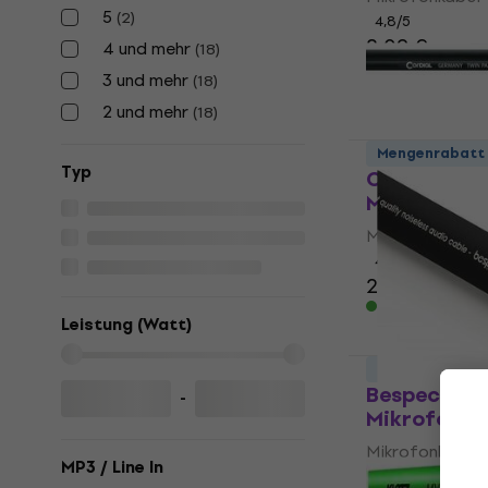
5
(
2
)
4,8
/5
2,09 €
4 und mehr
(
18
)
Auf Lager
3 und mehr
(
18
)
2 und mehr
(
18
)
Mengenrabatt
Typ
Cordial CM
Mikrofonka
Mikrofonkabel
4,8
/5
2,69 €
Auf Lager
Leistung (Watt)
Mengenrabatt
Bespeco B
-
Mikrofonka
Mikrofonkabel
MP3 / Line In
4,5
/5