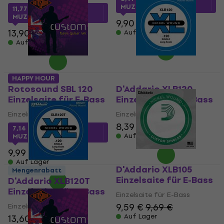
MUZMUZ-10
11,77 €
mit dem Code
MUZMUZ-15
9,90 €
13,90 €
Auf Lager
Auf Lager
HAPPY HOUR
Rotosound SBL 120
D'Addario XLB120
Einzelsaite für E-Bass
Einzelsaite für E-Bass
Einzelsaite für E-Bass
Einzelsaite für E-Bass
8,39 €
8,88 €
7,14 €
mit dem Code
Auf Lager
MUZMUZ-25
9,99 €
Auf Lager
D'Addario XLB105
Mengenrabatt
Einzelsaite für E-Bass
D'Addario XLB120T
Einzelsaite für E-Bass
Einzelsaite für E-Bass
9,59 €
9,69 €
Einzelsaite für E-Bass
Auf Lager
13,60 €