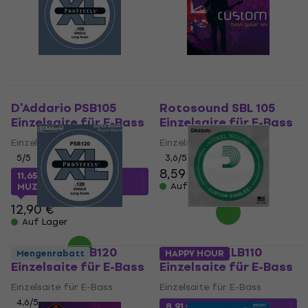
D'Addario PSB105
Rotosound SBL 105
Einzelsaite für E-Bass
Einzelsaite für E-Bass
Einzelsaite für E-Bass
Einzelsaite für E-Bass
5
/5
3,6
/5
8,59 €
11,65 €
mit dem Code
Auf Lager
MUZMUZ-5
12,90 €
Auf Lager
D'Addario PSB120
D'Addario XLB110
Mengenrabatt
HAPPY HOUR
Einzelsaite für E-Bass
Einzelsaite für E-Bass
Einzelsaite für E-Bass
Einzelsaite für E-Bass
4,6
/5
8,91 €
mit dem Code