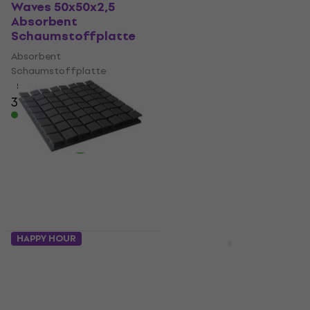
Waves 50x50x2,5
PMK7-DG-50x50x7
Absorbent
Dark Grey Absorbent
Schaumstoffplatte
Schaumstoffplatte
Absorbent
Absorbent
Schaumstoffplatte
Schaumstoffplatte
5
/5
4,8
/5
3,39 €
7,49 €
Auf Lager
Auf Lager
HAPPY HOUR
Mengenrabatt
Mega Acoustic PA-
Veles-X Acoustic Self-
PM8K-DG-6060 U Dark
Adhesive Wedges 50 x
Grey Absorbent
50 x 5 cm - MVSS 302
Schaumstoffplatte
Anthracite Absorbent