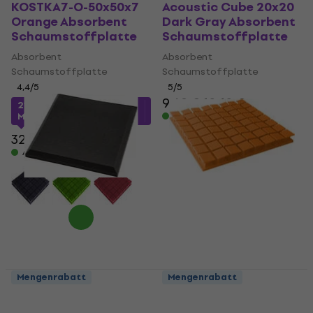
KOSTKA7-O-50x50x7
Acoustic Cube 20x20
Orange Absorbent
Dark Gray Absorbent
Schaumstoffplatte
Schaumstoffplatte
Absorbent
Absorbent
Schaumstoffplatte
Schaumstoffplatte
4,4
/5
5
/5
9,69 €
10,10 €
21,64 €
mit dem Code
Auf Lager
MUZMUZ-30
32,90 €
Auf Lager
Mengenrabatt
Mengenrabatt
Audiotec S200
Mega Acoustic PA-
50x50x4,5 FR Dark
PM8K-O-6060 U