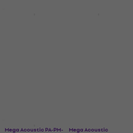
Mengenrabatt
Mengenrabatt
Mega Acoustic PA-
Mega Acoustic PA-
PMP5 115x195x5 Dark
PMP7-O-50x50x7
Gray Absorbent
Orange Absorbent
Schaumstoffplatte
Schaumstoffplatte
Absorbent
Absorbent
Schaumstoffplatte
Schaumstoffplatte
4,8
/5
4,8
/5
43,20 €
6,29 €
6,89 €
Auf Lager
Auf Lager
Mengenrabatt
Mengenrabatt
Mega Acoustic PA-PM-
Mega Acoustic