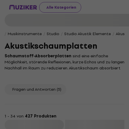
Alle Kategorien
Musikinstrumente
Studio
Studio Akustik Elemente
Akusti
Akustikschaumplatten
Schaumstoff-Absorberplatten
sind eine einfache
Möglichkeit, störende Reflexionen, kurze Echos und zu langen
Nachhall im Raum zu reduzieren. Akustikschaum absorbiert
Schallenergie vor allem in den mittleren und hohen
Frequenzen, sodass Stimme, Gitarre, Schlagzeug, Podcasts
und Musikwiedergabe klarer wirken. Er ist jedoch keine
Fragen und Antworten
(5)
vollständige Schalldämmung: Die Panels verbessern die
Raumakustik innen, verhindern aber allein nicht, dass Lärm zu
Nachbarn oder von draußen übertragen wird.
1 - 34 von
427 Produkten
Schaumstoff-Absorber für klareren Klang
Filtern
im Raum