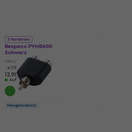
Auf Lager
Mengenrabatt
Mengenrabatt
Bespeco B-FLEX400
3 Varianten
Lautsprecherkabel
Bespeco PYMB600
Schwarz
Lautsprecherkabel
5,39 €
Mikrofonkabel
Auf Lager
4,7
/5
12,90 €
Auf Lager
Mengenrabatt
Mengenrabatt
Bespeco AD150 Cinch-
Bespeco SLSS100 100
Cinch Adapter
cm Gerade Klinke -
Gerade Klinke
Cinch-Cinch Adapter
Instrumentenkabel