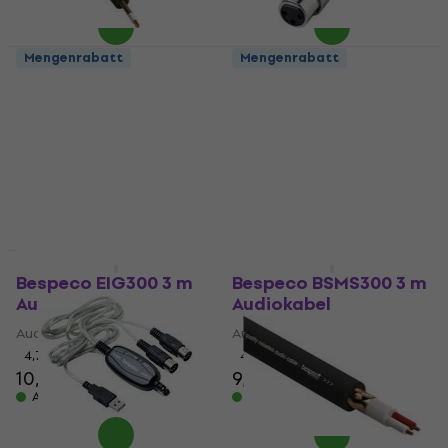
Mengenrabatt
Mengenrabatt
Bespeco B/RF25/2
Bespeco AD240 Jack-
Audiokabel
XLR Adapter
Audiokabel
Jack-XLR Adapter
4,8
/5
4,5
/5
2,39 €
4,99 €
5,19 €
Auf Lager
Auf Lager
Mengenrabatt
Bespeco EIG300 3 m
Bespeco BSMS300 3 m
Audiokabel
Audiokabel
Audiokabel
Audiokabel
4,7
/5
4,9
/5
10,20 €
9,29 €
Auf Lager
Auf Lager