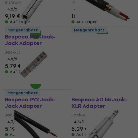
Instrumentenkabel
Instrumentenkabel
4,6
/5
4,6
/5
9,19 €
10,10 €
Auf Lager
Auf Lager
Mengenrabatt
Mengenrabatt
Bespeco PV4 Jack-
Bespeco B/CV100S
Jack Adapter
Mikrofonkabel
Jack-Jack Adapter
Mikrofonkabel
4,6
/5
4,7
/5
5,79 €
6,39 €
1,69 €
Auf Lager
Auf Lager
Mengenrabatt
Mengenrabatt
Bespeco PV2 Jack-
Bespeco AD 55 Jack-
Jack Adapter
XLR Adapter
Jack-Jack Adapter
Jack-XLR Adapter
4,3
/5
4,6
/5
5,19 €
5,59 €
5,29 €
Auf Lager
Auf Lager