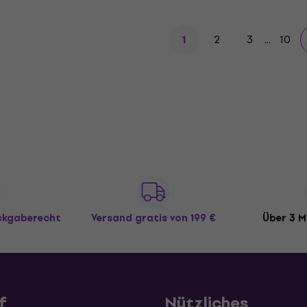
2
3
...
10
1
ückgaberecht
Versand gratis
von 199 €
Über 3 M
f
Nützliches