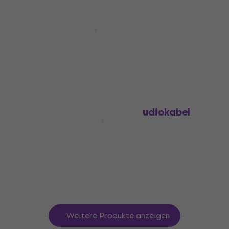
Mengenrabatt
Bespeco RCW300 3 m Audiokabel
Audiokabel
4,5
/5
16,20 €
Auf Lager
Bespeco BT1750MBIS 3 m Audiokabel
Audiokabel
4,3
/5
11,40 €
Auf Lager
Weitere Produkte anzeigen