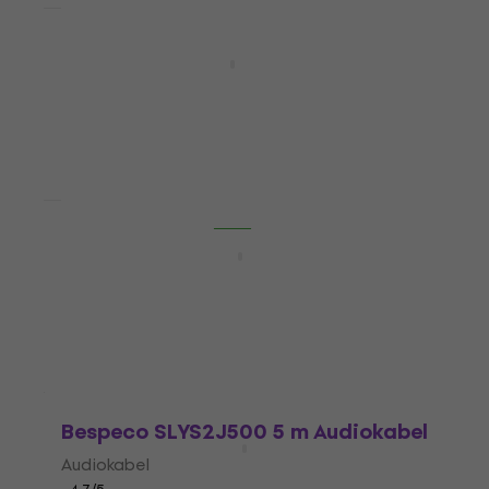
Mengenrabatt
Bespeco CM150P 1,5 m MIDI-Kabel
MIDI-Kabel
4,2
/5
6,54 €
mit dem Code
MUZMUZ-5
6,99 €
Auf Lager
Mengenrabatt
Bespeco BT1750M 1,5 m Audiokabel
Audiokabel
4,3
/5
10,20 €
Auf Lager
Bespeco SLYS2J500 5 m Audiokabel
Audiokabel