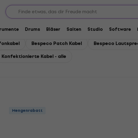
Bespeco Konfektionierte Kabel
te Kabel
trumente
Drums
Bläser
Saiten
Studio
Software
fonkabel
Bespeco Patch Kabel
Bespeco Lautspre
Konfektionierte Kabel - alle
Mengenrabatt