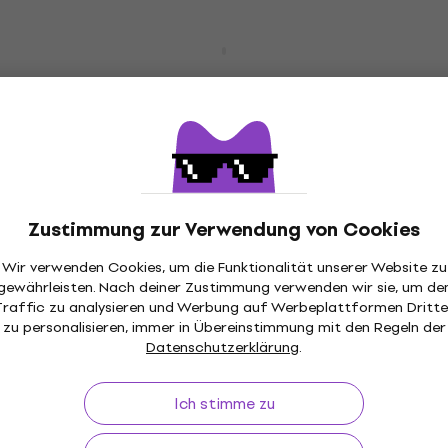
Mengenrabatt
3 Varianten
Bespeco IRO200 Schwarz/Patch
Cable/Gerade Klinke - Gerade Klinke
Patchkabel
4,6
/5
7,29 €
Auf Lager
Zustimmung zur Verwendung von Cookies
Mengenrabatt
Wir verwenden Cookies, um die Funktionalität unserer Website zu
Bespeco SLSS100 100 cm Gerade Klinke -
gewährleisten. Nach deiner Zustimmung verwenden wir sie, um de
Gerade Klinke Instrumentenkabel
Traffic zu analysieren und Werbung auf Werbeplattformen Dritte
zu personalisieren, immer in Übereinstimmung mit den Regeln der
Instrumentenkabel
Datenschutzerklärung
.
4,7
/5
6,59 €
Auf Lager
Ich stimme zu