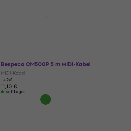
Mengenrabatt
Bespeco RCX900 9 m Audiokabel
Audiokabel
4,6
/5
17,90 €
Auf Lager
Bespeco CM500P 5 m MIDI-Kabel
MIDI-Kabel
4,2
/5
11,10 €
Auf Lager