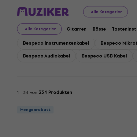
Bespeco
Zubehör
Kabel, Stecker und Adapterstecker
Alle Kategorien
Bespeco Konfektionier
Gitarren
Bässe
Tastenins
Alle Kategorien
Bespeco Instrumentenkabel
Bespeco Mikro
Bespeco Audiokabel
Bespeco USB Kabel
1 - 34 von
334 Produkten
Mengenrabatt