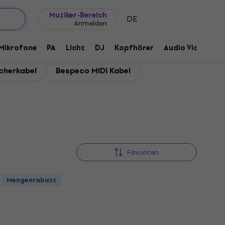
Geschenkideen
FAQ
Muziker Blog
Muziker-Bereich
DE
Anmelden
Mikrofone
PA
Licht
DJ
Kopfhörer
Audio Video
Z
cherkabel
Bespeco MIDI Kabel
Favoriten
Mengenrabatt