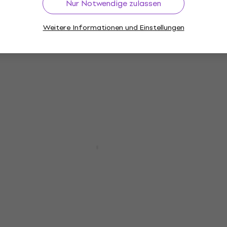
Nur Notwendige zulassen
Mengenrabatt
Weitere Informationen und Einstellungen
3 Varianten
Bespeco IROMA450 Schwarz
Mikrofonkabel
4,8
/5
12,70 €
Auf Lager
Mengenrabatt
Bespeco RCJJ150 1,5 m Audiokabel
Audiokabel
4,5
/5
14,30 €
14,80 €
Auf Lager