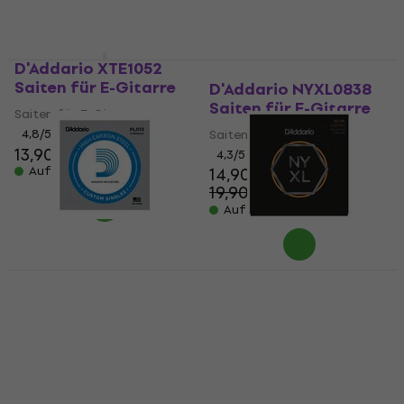
D'Addario XTE1052
Saiten für E-Gitarre
D'Addario NYXL0838
Saiten für E-Gitarre
Saiten für E-Gitarre
4,8
/5
Saiten für E-Gitarre
13,90 €
4,3
/5
Auf Lager
14,90 €
19,90 €
- 25 %
Auf Lager
D'Addario PL 013
D'Addario NYXL1046BT
Einzelsaite für
Saiten für E-Gitarre
Gitarre
Saiten für E-Gitarre
Einzelsaite für Gitarre
5
/5
4,8
/5
12,64 €
mit dem Code
1,39 €
MUZMUZ-35
Auf Lager