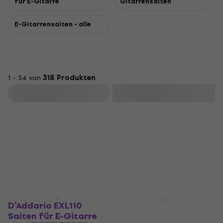
für E-Gitarre
Gitarrensaiten
E-Gitarrensaiten - alle
1 - 34 von
318 Produkten
Filtern
D'Addario EXL110
D'Addario EXL120
Saiten für E-Gitarre
Saiten für E-Gitarre