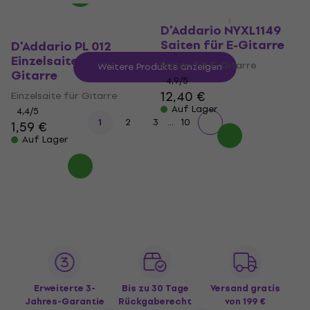
D'Addario NYXL1149
Saiten für E-Gitarre
D'Addario PL 012
Einzelsaite für
Saiten für E-Gitarre
Weitere Produkte anzeigen
Gitarre
4,9
/5
12,40 €
Einzelsaite für Gitarre
Auf Lager
4,4
/5
...
1
2
3
10
1,59 €
Auf Lager
Erweiterte 3-
Bis zu 30 Tage
Versand gratis
Jahres-Garantie
Rückgaberecht
von 199 €