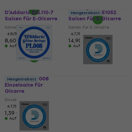
19,90 €
Auf Lager
D'Addario EXL110-7
D'Addario XSE1052
Mengenrabatt
Saiten für E-Gitarre
Saiten für E-Gitarre
Saiten für E-Gitarre
Saiten für E-Gitarre
4,8
/5
4,7
/5
8,60 €
14,90 €
Auf Lager
Auf Lager
D'Addario PL 008
Mengenrabatt
Einzelsaite für
D'Addario PL 014
Gitarre
Einzelsaite für
Gitarre
Einzelsaite für Gitarre
4,7
/5
Einzelsaite für Gitarre
1,39 €
4,7
/5
Auf Lager
1,39 €
Auf Lager