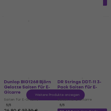
MUZMUZ-10
8,90 €
Auf Lager
24,80 €
Auf Lager
Darco D910 Heavys
Gibson Flatwound 12-
Saiten für E-Gitarre
52 Saiten für E-
Gitarre
Saiten für E-Gitarre
Saiten für E-Gitarre
4,9
/5
6,99 €
8,29 €
5
/5
- 16 %
25,50 €
27,60 €
Auf Lager
Auf Lager
Dunlop BIG1268 Björn
DR Strings DDT-11 3-
Gelotte Saiten für E-
Pack Saiten für E-
Gitarre
Gitarre
Weitere Produkte anzeigen
Saiten für E-Gitarre
Saiten für E-Gitarre
5
/5
5
/5
26,80 €
27,30 €