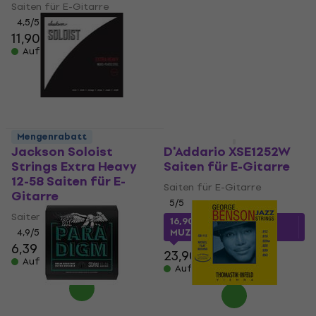
für E-Gitarre
Saiten für E-Gitarre
Saiten für E-Gitarre
4,5
/5
11,90 €
4,8
/5
Auf Lager
10,78 €
mit dem Code
MUZMUZ-15
12,90 €
Auf Lager
Mengenrabatt
Mengenrabatt
Jackson Soloist
D'Addario XSE1252W
Strings Extra Heavy
Saiten für E-Gitarre
12-58 Saiten für E-
Saiten für E-Gitarre
Gitarre
5
/5
Saiten für E-Gitarre
16,90 €
mit dem Code
4,9
/5
MUZMUZ-25
6,39 €
7,39 €
23,90 €
Auf Lager
Auf Lager