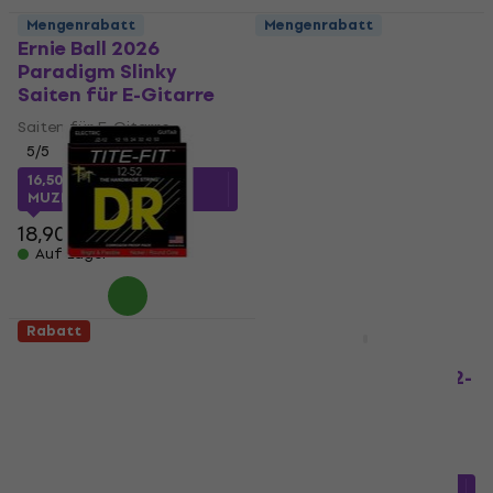
Mengenrabatt
Mengenrabatt
Ernie Ball 2026
Thomastik GB112
Paradigm Slinky
Saiten für E-Gitarre
Saiten für E-Gitarre
Saiten für E-Gitarre
Saiten für E-Gitarre
5
/5
5
/5
37,40 €
mit dem Code
MUZMUZ-5
16,50 €
mit dem Code
MUZMUZ-10
40,26 €
18,90 €
Auf Lager
Auf Lager
Rabatt
Mengenrabatt
DR Strings JZ-12
DR Strings Legend
Saiten für E-Gitarre
Flatwound Medium 12-
52 Saiten für E-
Saiten für E-Gitarre
Gitarre
5
/5
Saiten für E-Gitarre
7,58 €
mit dem Code
MUZMUZ-10
21,97 €
mit dem Code