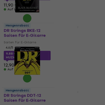
Auf Lager
11,90 €
Auf Lager
Mengenrabatt
Mengenrabatt
DR Strings BKE-12
Rotosound R12 Saiten
Saiten für E-Gitarre
für E-Gitarre
Saiten für E-Gitarre
Saiten für E-Gitarre
4,6
/5
4,2
/5
9,88 €
mit dem Code
5,90 €
mit dem Code
MUZMUZ-20
MUZMUZ-15
12,90 €
6,99 €
Auf Lager
Auf Lager
Mengenrabatt
Mengenrabatt
DR Strings DDT-12
Cleartone Monster
Saiten für E-Gitarre
Heavy Series Saiten