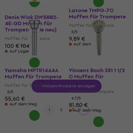
Latone TMPG-7C
Muffen für Trompete
Denis Wick DW5882-
4E-GD Muffen für
Muffen für Trompete
Trompete (Wie neu)
5
/5
9,89 €
Muffen für Trompete
Auf dem Weg
100 €
104 €
Auf Lager
Yamaha MPTR14A4A
Vincent Bach 351 1 1/2
Muffen für Trompete
C Muffen für
Trompete
Muffen für Trompete
Weitere Produkte anzeigen
Muffen für Trompete
5
/5
55,60 €
4,7
/5
81,80 €
Auf dem Weg
1
2
3
Auf dem Weg