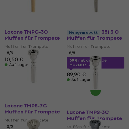
Latone TMPG-3C
Vincent Bach 351 3 C
Mengenrabatt
Muffen für Trompete
Muffen für Trompete
Muffen für Trompete
Muffen für Trompete
5
/5
5
/5
10,50 €
69 €
mit dem Code
Auf Lager
MUZMUZ-20
89,90 €
Auf Lager
Latone TMPS-7C
Muffen für Trompete
Latone TMPS-3C
Muffen für Trompete
Muffen für Trompete
5
/5
Muffen für Trompete