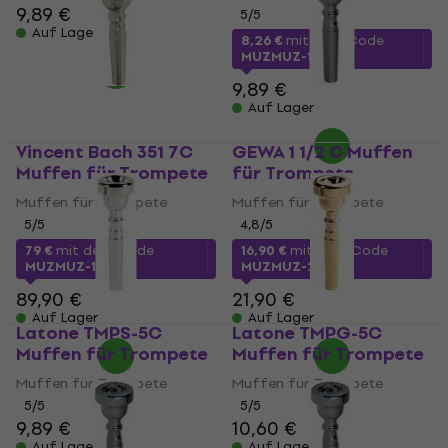
9,89 €
5
/5
Auf Lager
8,26 €
mit dem Code
MUZMUZ-15
9,89 €
Auf Lager
Vincent Bach 351 7C
GEWA 1 1/2 C Muffen
Muffen für Trompete
für Trompete
Muffen für Trompete
Muffen für Trompete
5
/5
4,8
/5
79 €
mit dem Code
16,90 €
mit dem Code
MUZMUZ-10
MUZMUZ-20
89,90 €
21,90 €
Auf Lager
Auf Lager
Latone TMPS-5C
Latone TMPG-5C
Muffen für Trompete
Muffen für Trompete
Muffen für Trompete
Muffen für Trompete
5
/5
5
/5
9,89 €
10,60 €
Auf Lager
Auf Lager