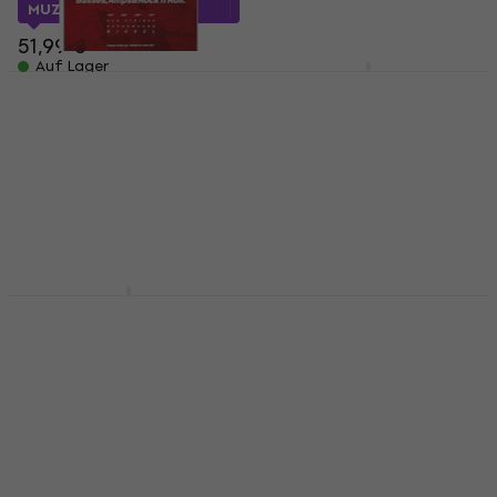
Auf Lager
MUZMUZ-30
51,99 €
Auf Lager
D'Addario EXL170
Saiten für E-Bass
Warwick 46200M
Saiten für E-Bass
Saiten für E-Bass
Saiten für E-Bass
4,5
/5
18,20 €
4,4
/5
Auf Lager
8,69 €
Auf Lager
Ernie Ball 2834 Super
La Bella LB-760FS
Slinky Bass Saiten für
Saiten für E-Bass
E-Bass
Saiten für E-Bass
Saiten für E-Bass
4,9
/5
59 €
4,9
/5
18,50 €
Auf Lager
Auf Lager