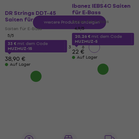
Ibanez IEBS4C Saiten
für E-Bass
DR Strings DDT-45
Saiten für E-Bass
Saiten für E-Bass
Weitere Produkte anzeigen
Saiten für E-Bass
4,9
/5
5
/5
20,26 €
mit dem Code
MUZMUZ-5
33 €
mit dem Code
...
1
2
3
6
MUZMUZ-15
22 €
Auf Lager
38,90 €
Auf Lager