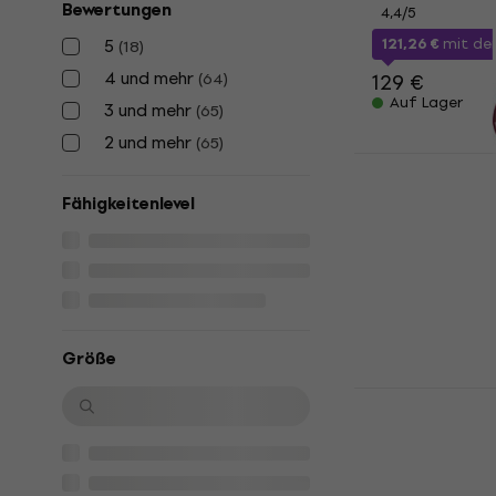
Bewertungen
4,4
/5
5
121,26 €
mit d
(
18
)
4 und mehr
(
64
)
129 €
Auf Lager
3 und mehr
(
65
)
2 und mehr
(
65
)
Stentor HA
Raspberry P
Fähigkeitenlevel
Violine
Akustische Viol
4,5
/5
214 €
Auf Lager
Größe
Yamaha V3S
Violine
Akustische Viol
4,8
/5