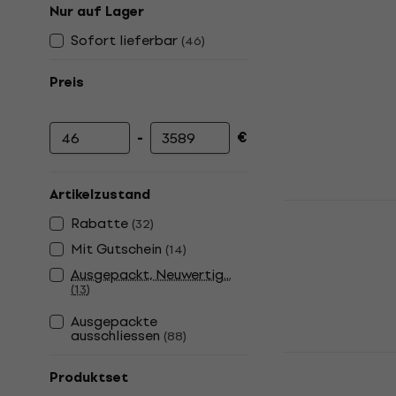
Nur auf Lager
Sofort lieferbar
(
46
)
Preis
-
€
Mindestpreis
Höchstpreis
Artikelzustand
Valencia V1
Rabatte
(
32
)
Violine
Mit Gutschein
(
14
)
Akustische Viol
Ausgepackt, Neuwertig...
4,6
/5
(
13
)
98,90 €
Auf Lager
Ausgepackte
ausschliessen
(
88
)
Valencia V1
Produktset
Violine