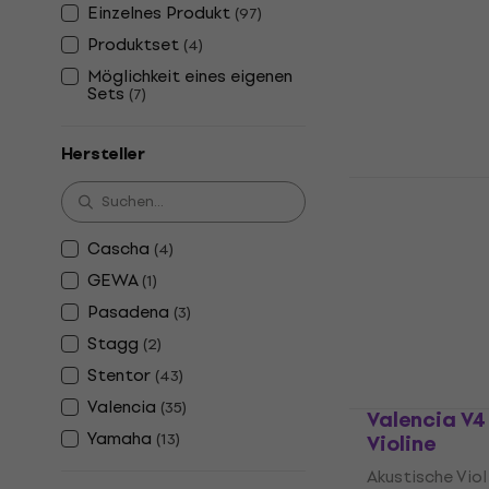
Einzelnes Produkt
Akustische Viol
(
97
)
4,6
/5
Produktset
(
4
)
96,90 €
Möglichkeit eines eigenen
Auf Lager
Sets
(
7
)
Hersteller
Valencia V1
Violine
Akustische Viol
Cascha
(
4
)
1
/5
GEWA
(
1
)
76,50 €
Pasadena
(
3
)
Auf Lager
Stagg
(
2
)
Stentor
(
43
)
Valencia
(
35
)
Valencia V4
Yamaha
(
13
)
Violine
Akustische Viol