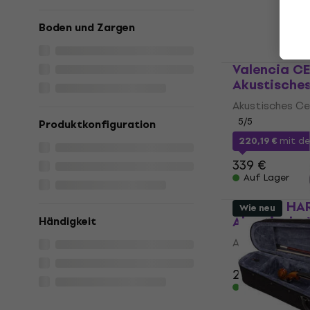
Auf Lager
Boden und Zargen
Valencia CE
Akustisches
Akustisches Ce
5
/5
Produktkonfiguration
220,19 €
mit d
339 €
Auf Lager
Stentor HA
Wie neu
Akustische 
Händigkeit
Akustische Viol
4,5
/5
203 €
Auf Lager