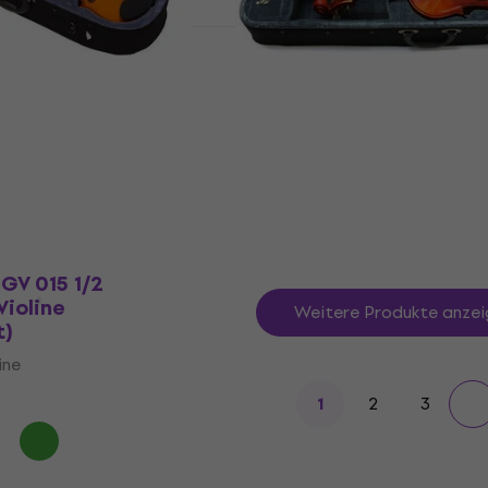
60 1/4 Akustische
Valencia V400 1/2 Akust
 neu)
Violine (Wie neu)
ine
Akustische Violine
0 €
115 €
127,71 €
- 11 %
- 10 %
Auf Lager
GV 015 1/2
Violine
Weitere Produkte anzei
t)
ine
2
3
1