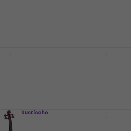
ine
Akustische Violine
4,2
/5
65,20 €
Auf Lager
00 1/16 Akustische
Valencia V400M OUTFIT 
Akustische Violine
ine
Akustische Violine
4
/5
119,17 €
mit dem Code
MUZMUZ-
139 €
Auf Lager
00 1/4 Akustische
Valencia V400M OUTFIT 
Akustische Violine
ine
Akustische Violine