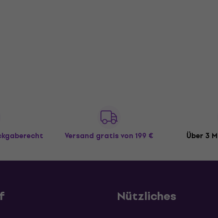
ückgaberecht
Versand gratis
von 199 €
Über 3 M
f
Nützliches