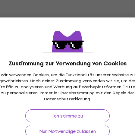
347 €
 Code
MUZMUZ-15
Auf Lager
ersary 1/2
Valencia V400M OUTFIT 
Violine
Akustische Violine
ine
Akustische Violine
4
/5
Zustimmung zur Verwendung von Cookies
 Code
MUZMUZ-20
116,10 €
mit dem Code
MUZMUZ-
Wir verwenden Cookies, um die Funktionalität unserer Website zu
129 €
gewährleisten. Nach deiner Zustimmung verwenden wir sie, um de
Auf Lager
Traffic zu analysieren und Werbung auf Werbeplattformen Dritte
zu personalisieren, immer in Übereinstimmung mit den Regeln der
Datenschutzerklärung
.
2 Natural
Valencia CE100F 1/4 Nat
Mengenrabatt
Violine
Akustisches Cello
Ich stimme zu
ine
Akustisches Cello
5
/5
Nur Notwendige zulassen
309,19 €
mit dem Code
MUZMUZ-