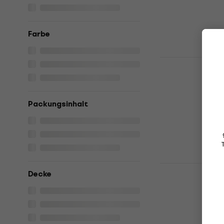
319 €
mit dem
379 €
Farbe
Auf Lager
GEWA Anniv
Akustische 
Akustische Viol
Packungsinhalt
349 €
mit dem
439 €
Auf Lager
Stagg VN 1/
Decke
Akustische 
Akustische Viol
4,4
/5
95,30 €