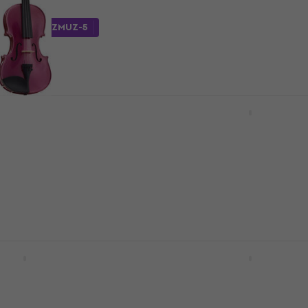
4
/5
139 €
em Code
MUZMUZ-5
Auf Lager
RLEQUIN 1/2
Stagg VN 1/4 Natural
ink Akustische
Akustische Violine
Akustische Violine
ine
4,4
/5
91,73 €
mit dem Code
MUZMUZ-1
109 €
Auf Lager
KA 1/2 Akustische
Valencia CE100G 1/4 Na
Akustisches Cello
ine
Akustisches Cello
5
/5