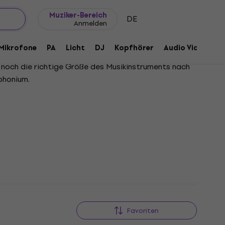
Geschenkideen
FAQ
Muziker Blog
Muziker-Bereich
DE
Anmelden
Mikrofone
PA
Licht
DJ
Kopfhörer
Audio Video
Z
ur noch die richtige Größe des Musikinstruments nach
phonium.
Favoriten