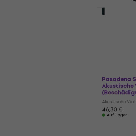
Beschädigt
Valencia V1
Violine (Wie
Akustische Viol
84,60 €
94,7
Auf Lager
Pasadena S
Akustische 
(Beschädig
Akustische Viol
46,30 €
Auf Lager