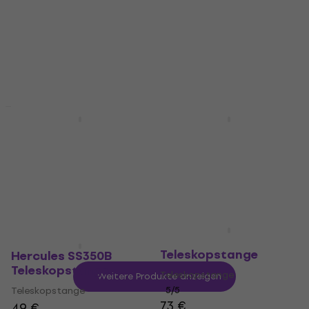
Teleskopstange
Teleskopstange
5
/5
5
/5
64 €
65,90 €
Auf dem Weg
Beim Lieferanten vorrätig
Neu
Konig & Meyer 21338
Hercules SS350BB
Teleskopstange
Teleskopstange
Teleskopstange
Teleskopstange
102 €
4,8
/5
142 €
Beim Lieferanten vorrätig
Beim Lieferanten vorrätig
Konig & Meyer 21368
Teleskopstange
Hercules SS350B
Teleskopstange
Teleskopstange
Weitere Produkte anzeigen
Teleskopstange
5
/5
73 €
49 €