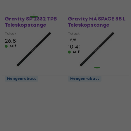
Auf Lager
Wie neu
Wie neu
Gravity SP 2332 TPB
Gravity MA SPACE 38 L
Teleskopstange
Teleskopstange
Teleskopstange
Teleskopstange
26,80 €
5
/5
10,40 €
Auf Lager
Auf Lager
Mengenrabatt
Mengenrabatt
Konig & Meyer 21334
Konig & Meyer 21334
880 mm
880 mm
Teleskopstange (Wie
Teleskopstange (Wie
neu)
neu)
Teleskopstange
Teleskopstange
22,70 €
22,70 €
Auf Lager
Auf Lager