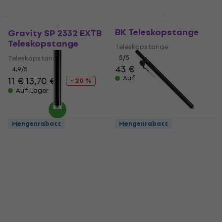
Konig & Meyer 21337
Mengenrabatt
Mengenrabatt
BK Teleskopstange
Gravity SP 2332 EXTB
Teleskopstange
Teleskopstange
Teleskopstange
5
/5
43 €
44 €
4,9
/5
Auf Lager
11 €
13,70 €
- 20 %
Auf Lager
Mengenrabatt
Mengenrabatt
Konig & Meyer 21329
American Audio SAT-2
Teleskopstange
Teleskopstange
Teleskopstange
Teleskopstange
5
/5
4,9
/5
27 €
27,60 €
27,50 €
Auf Lager
Auf Lager